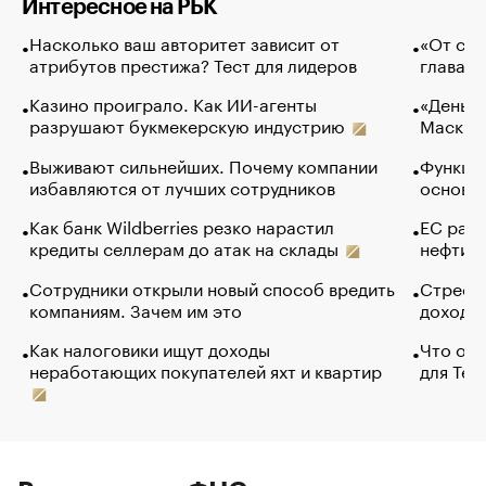
Интересное на РБК
Насколько ваш авторитет зависит от
«От спо
атрибутов престижа? Тест для лидеров
глава к
Казино проиграло. Как ИИ-агенты
«Деньги
разрушают букмекерскую индустрию
Маск в 
Выживают сильнейших. Почему компании
Функции
избавляются от лучших сотрудников
основ э
Как банк Wildberries резко нарастил
ЕС раз
кредиты селлерам до атак на склады
нефти —
Сотрудники открыли новый способ вредить
Стресс 
компаниям. Зачем им это
доходов
Как налоговики ищут доходы
Что обв
неработающих покупателей яхт и квартир
для Tel