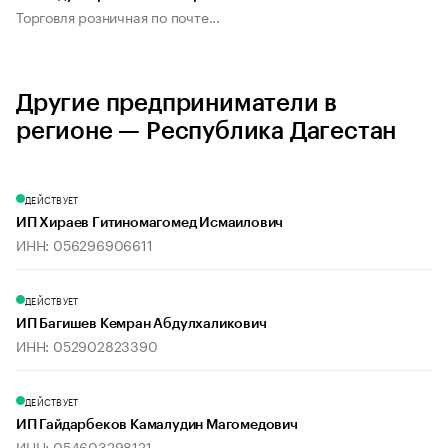
Торговля розничная по почте...
Другие предприниматели в
регионе — Республика Дагестан
ДЕЙСТВУЕТ
ИП Хираев Гитиномагомед Исмаилович
ИНН: 056296906611
ДЕЙСТВУЕТ
ИП Багишев Кемран Абдулхаликович
ИНН: 052902823390
ДЕЙСТВУЕТ
ИП Гайдарбеков Камалудин Магомедович
ИНН: 054603298121