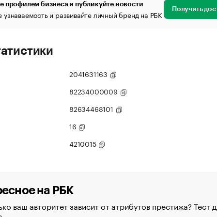
е профилем бизнеса и публикуйте новости
Получить дос
 узнаваемость и развивайте личный бренд на РБК
татистики
2041631163
82234000009
82634468101
16
4210015
есное на РБК
ко ваш авторитет зависит от атрибутов престижа? Тест д
в