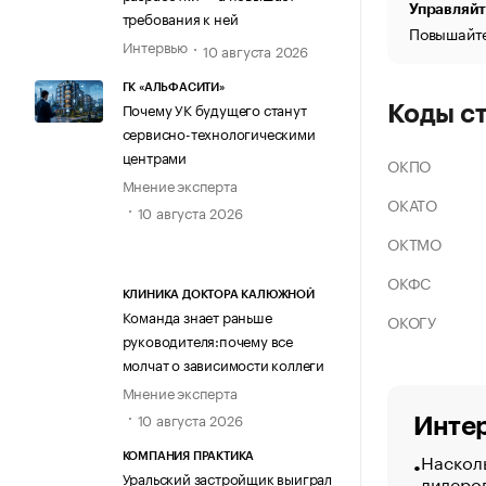
Управляйт
требования к ней
Повышайте
Интервью
10 августа 2026
ГК «АЛЬФАСИТИ»
Почему УК будущего станут
Коды с
сервисно-технологическими
центрами
ОКПО
Мнение эксперта
ОКАТО
10 августа 2026
ОКТМО
ОКФС
КЛИНИКА ДОКТОРА КАЛЮЖНОЙ
Команда знает раньше
ОКОГУ
руководителя:почему все
молчат о зависимости коллеги
Мнение эксперта
10 августа 2026
Интер
Насколь
КОМПАНИЯ ПРАКТИКА
Уральский застройщик выиграл
лидеро