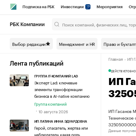
Подписка на РБК
Инвестиции
Мероприятия
Отр
Спорт
Школа управления РБК
РБК Образование
РБ
РБК Компании
Город
Стиль
Крипто
РБК Бизнес-среда
Дискусси
Выбор редакции
Менеджмент и HR
Право и бухгал
Спецпроекты СПб
Конференции СПб
Спецпроекты
Главная
ИП Г
Технологии и медиа
Финансы
Рынок наличной валют
Лента публикаций
ДЕЙСТВУЕТ
ОБНО
ГРУППА IT-КОМПАНИЙ LAD
ИП Г
Эксперт Lad: ключевые
элементы трансформации
3250
бизнеса в AI-native компанию
Группа компаний
ИП Гасанов М
10 августа 2026
Техническое 
ИП ЛАТИНА ИННА ЭДУАРДОВНА
3250500000
Герой, спасатель, жертва или
Данные получен
наблюдатель: какая роль