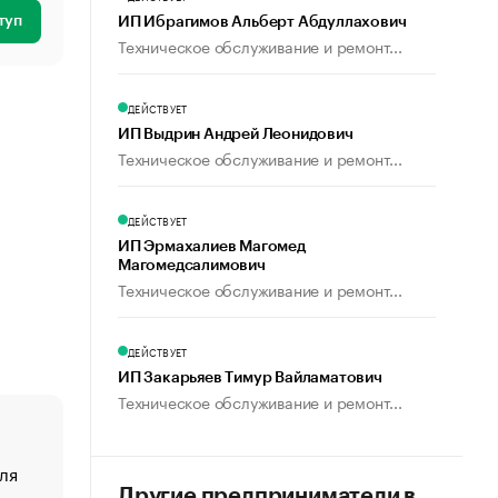
туп
ИП Ибрагимов Альберт Абдуллахович
Техническое обслуживание и ремонт...
ДЕЙСТВУЕТ
ИП Выдрин Андрей Леонидович
Техническое обслуживание и ремонт...
ДЕЙСТВУЕТ
ИП Эрмахалиев Магомед
Магомедсалимович
Техническое обслуживание и ремонт...
ДЕЙСТВУЕТ
ИП Закарьяев Тимур Вайламатович
Техническое обслуживание и ремонт...
ля
«От спорта тело стареет иначе». Как живет глава ко
создавшей GTA
Другие предприниматели в