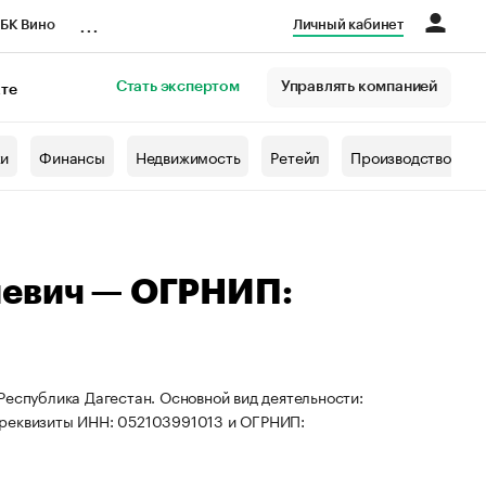
...
БК Вино
Личный кабинет
Стать экспертом
Управлять компанией
кте
азета
жи
Финансы
Недвижимость
Ретейл
Производство
иевич — ОГРНИП:
Республика Дагестан. Основной вид деятельности:
 реквизиты ИНН: 052103991013 и ОГРНИП: