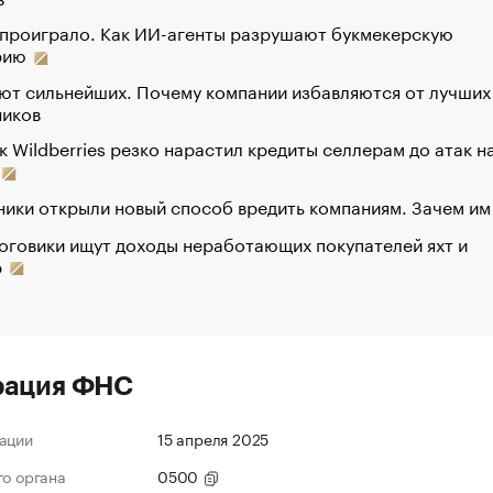
 проиграло. Как ИИ-агенты разрушают букмекерскую
рию
ют сильнейших. Почему компании избавляются от лучших
ников
к Wildberries резко нарастил кредиты селлерам до атак н
ики открыли новый способ вредить компаниям. Зачем им
оговики ищут доходы неработающих покупателей яхт и
р
рация ФНС
ации
15 апреля 2025
го органа
0500