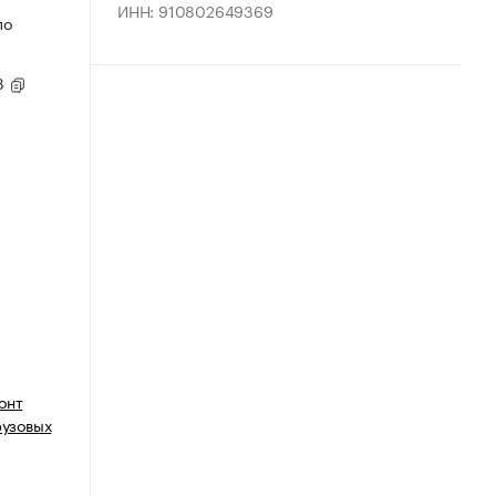
ИНН: 910802649369
по
93
онт
рузовых