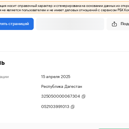
ия носит справочный характер и сгенерирована на основании данных из откр
 не является пользователем и не имеет деловых отношений с сервисом РБК Ко
Под
лять страницей
ль
ации
15 апреля 2025
Республика Дагестан
325050000067304
052103991013