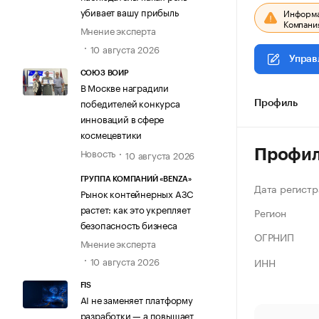
убивает вашу прибыль
Информац
Компания
Мнение эксперта
10 августа 2026
Управ
СОЮЗ ВОИР
В Москве наградили
победителей конкурса
Профиль
инноваций в сфере
космецевтики
Новость
Профи
10 августа 2026
ГРУППА КОМПАНИЙ «BENZA»
Дата регистр
Рынок контейнерных АЗС
растет: как это укрепляет
Регион
безопасность бизнеса
ОГРНИП
Мнение эксперта
10 августа 2026
ИНН
FIS
AI не заменяет платформу
разработки — а повышает