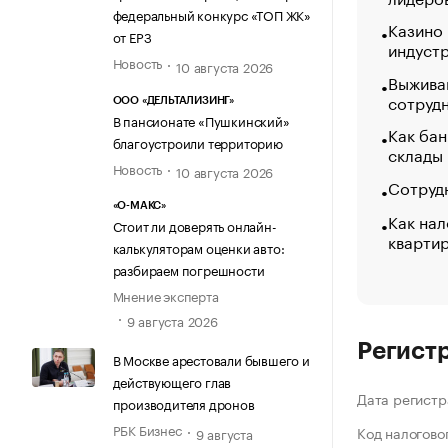
федеральный конкурс «ТОП ЖК»
Казино
от ЕРЗ
индуст
Новость
10 августа 2026
Выжива
сотруд
ООО «ДЕЛЬТАЛИЗИНГ»
В пансионате «Пушкинский»
Как бан
благоустроили территорию
склады
Новость
10 августа 2026
Сотрудн
«О-МАКС»
Как нал
Стоит ли доверять онлайн-
кварти
калькуляторам оценки авто:
разбираем погрешности
Мнение эксперта
9 августа 2026
Регист
В Москве арестовали бывшего и
действующего глав
Дата регистр
производителя дронов
РБК Бизнес
Код налогово
9 августа