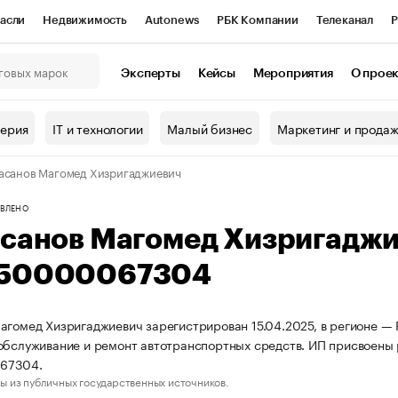
асли
Недвижимость
Autonews
РБК Компании
Телеканал
Р
К Курсы
РБК Life
Тренды
Визионеры
Национальные проекты
Эксперты
Кейсы
Мероприятия
О прое
онный клуб
Исследования
Кредитные рейтинги
Франшизы
Г
терия
IT и технологии
Малый бизнес
Маркетинг и прода
Проверка контрагентов
Политика
Экономика
Бизнес
асанов Магомед Хизригаджиевич
ы
ВЛЕНО
асанов Магомед Хизригадж
50000067304
агомед Хизригаджиевич зарегистрирован 15.04.2025, в регионе — 
обслуживание и ремонт автотранспортных средств. ИП присвоены
67304.
ы из публичных государственных источников.