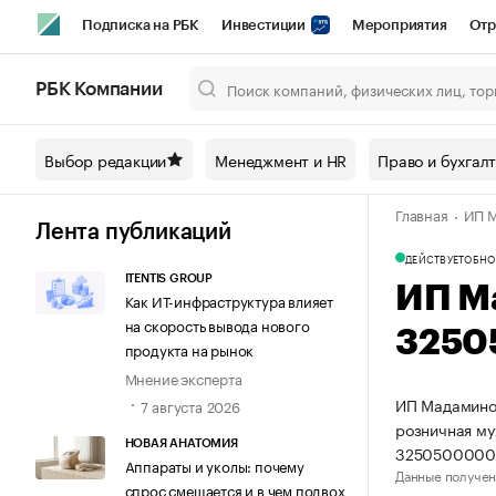
Подписка на РБК
Инвестиции
Мероприятия
Отр
Спорт
Школа управления РБК
РБК Образование
РБ
РБК Компании
Город
Стиль
Крипто
РБК Бизнес-среда
Дискусси
Выбор редакции
Менеджмент и HR
Право и бухгал
Спецпроекты СПб
Конференции СПб
Спецпроекты
Главная
ИП М
Технологии и медиа
Финансы
Рынок наличной валют
Лента публикаций
ДЕЙСТВУЕТ
ОБНО
ITENTIS GROUP
ИП М
Как ИТ-инфраструктура влияет
на скорость вывода нового
3250
продукта на рынок
Мнение эксперта
ИП Мадаминов
7 августа 2026
розничная му
НОВАЯ АНАТОМИЯ
3250500000
Аппараты и уколы: почему
Данные получен
спрос смещается и в чем подвох