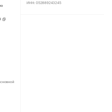
ИНН: 052889243245
по
93
ОСНОВНОЙ