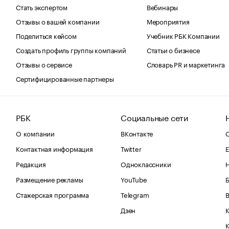
Стать экспертом
Вебинары
Отзывы о вашей компании
Мероприятия
Поделиться кейсом
Учебник РБК Компании
Создать профиль группы компаний
Статьи о бизнесе
Отзывы о сервисе
Словарь PR и маркетинга
Сертифицированные партнеры
РБК
Социальные сети
О компании
ВКонтакте
С
Контактная информация
Twitter
Е
Редакция
Одноклассники
Размещение рекламы
YouTube
Стажерская программа
Telegram
В
Дзен
К