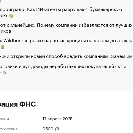
 проиграло. Как ИИ-агенты разрушают букмекерскую
рию
ют сильнейших. Почему компании избавляются от лучших
ников
к Wildberries резко нарастил кредиты селлерам до атак н
ики открыли новый способ вредить компаниям. Зачем им
оговики ищут доходы неработающих покупателей яхт и
р
рация ФНС
ации
17 апреля 2025
го органа
0500