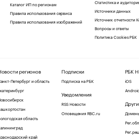
Статистика и аудитори
Каталог ИП по регионам
Источники данных
Правила использования сервиса
Источник отчетности 
Правила использования изображений
Вопросы и ответы
Политика Cookies РБК
Новости регионов
Подписки
РБК Н
анкт-Петербург и область
Подписка на РБК
iOS
катеринбург
Androi
Уведомления
Новосибирск
Други
RSS Новости
Башкортостан
Оповещения RBC.ru
Домены
ологодская область
Рег.об
Калининград
Рег.ре
раснодарский край