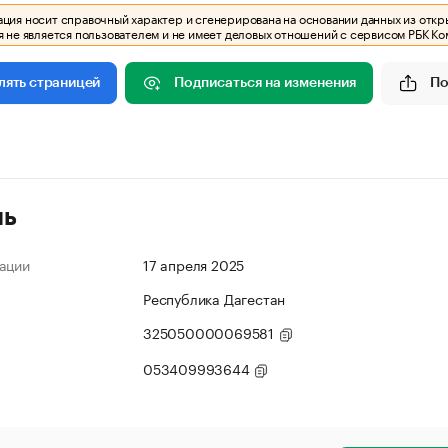
ия носит справочный характер и сгенерирована на основании данных из откр
 не является пользователем и не имеет деловых отношений с сервисом РБК Ко
Подписаться на изменения
По
лять страницей
ль
ации
17 апреля 2025
Республика Дагестан
325050000069581
053409993644