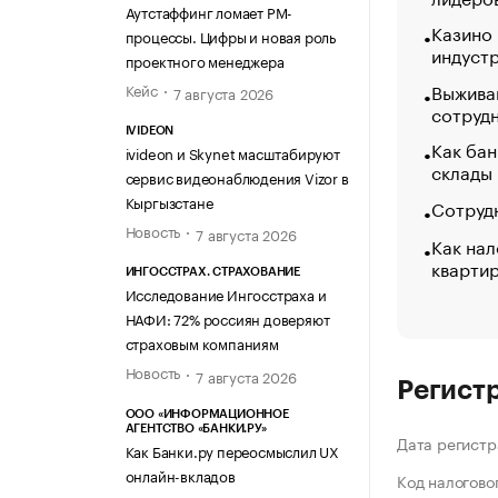
Аутстаффинг ломает PM-
Казино
процессы. Цифры и новая роль
индуст
проектного менеджера
Выжива
Кейс
7 августа 2026
сотруд
IVIDEON
Как бан
ivideon и Skynet масштабируют
склады
сервис видеонаблюдения Vizor в
Кыргызстане
Сотрудн
Новость
7 августа 2026
Как нал
кварти
ИНГОССТРАХ. СТРАХОВАНИЕ
Исследование Ингосстраха и
НАФИ: 72% россиян доверяют
страховым компаниям
Новость
7 августа 2026
Регист
ООО «ИНФОРМАЦИОННОЕ
АГЕНТСТВО «БАНКИ.РУ»
Дата регистр
Как Банки.ру переосмыслил UX
онлайн-вкладов
Код налогово