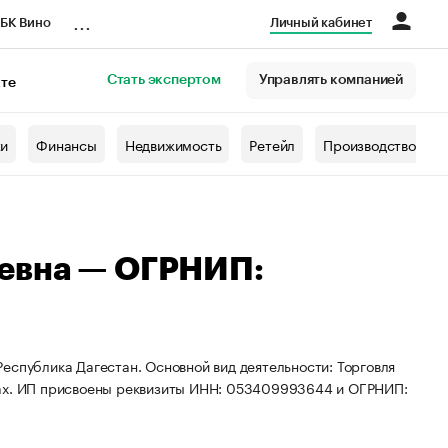
...
БК Вино
Личный кабинет
Стать экспертом
Управлять компанией
кте
азета
жи
Финансы
Недвижимость
Ретейл
Производство
евна — ОГРНИП:
еспублика Дагестан. Основной вид деятельности: Торговля
нах. ИП присвоены реквизиты ИНН: 053409993644 и ОГРНИП: