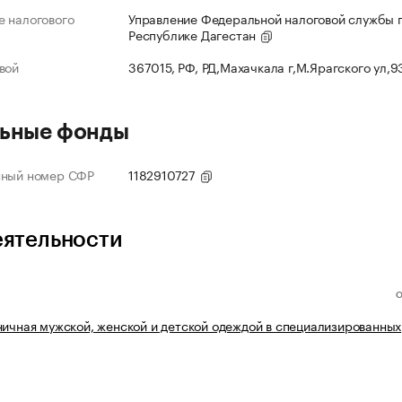
 налогового
Управление Федеральной налоговой службы 
Республике Дагестан
вой
367015, РФ, РД,Махачкала г,М.Ярагского ул,
ьные фонды
нный номер СФР
1182910727
еятельности
ничная мужской, женской и детской одеждой в специализированных