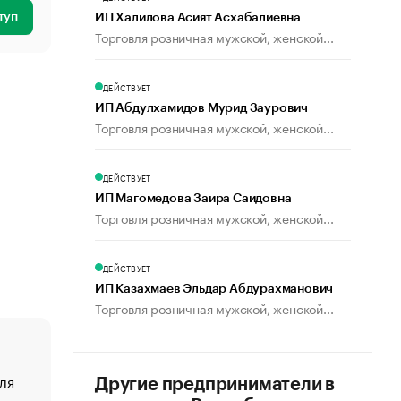
туп
ИП Халилова Асият Асхабалиевна
Торговля розничная мужской, женской...
ДЕЙСТВУЕТ
ИП Абдулхамидов Мурид Заурович
Торговля розничная мужской, женской...
ДЕЙСТВУЕТ
ИП Магомедова Заира Саидовна
Торговля розничная мужской, женской...
ДЕЙСТВУЕТ
ИП Казахмаев Эльдар Абдурахманович
Торговля розничная мужской, женской...
ля
«От спорта тело стареет иначе». Как живет глава ко
Другие предприниматели в
создавшей GTA