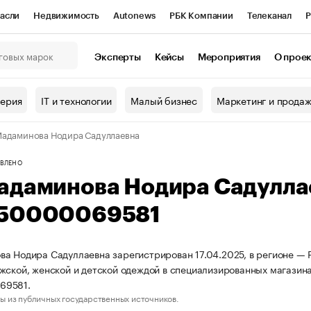
асли
Недвижимость
Autonews
РБК Компании
Телеканал
Р
К Курсы
РБК Life
Тренды
Визионеры
Национальные проекты
Эксперты
Кейсы
Мероприятия
О прое
онный клуб
Исследования
Кредитные рейтинги
Франшизы
Г
терия
IT и технологии
Малый бизнес
Маркетинг и прода
Проверка контрагентов
Политика
Экономика
Бизнес
адаминова Нодира Садуллаевна
ы
ВЛЕНО
адаминова Нодира Садулла
50000069581
а Нодира Садуллаевна зарегистрирован 17.04.2025, в регионе — Р
жской, женской и детской одеждой в специализированных магази
69581.
ы из публичных государственных источников.