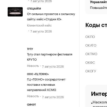
7 августа 2026
Управляйт
Повышайте
СПЕЦАЙТИ
От сильных проектов к сильному
сайту: кейс «Студии Ю»
Коды с
Клиентский кейс
7 августа 2026
ОКПО
ОКАТО
ТУТУ
ОКТМО
Туту стал партнером фестиваля
КРУТО
ОКФС
Новость
7 августа 2026
ОКОГУ
ООО «ГЦ ТЕХНО»
ГЦ «ТЕХНО» сосредоточит
поставки ключевых
направлений XCMG
Интер
Новость
7 августа 2026
Насколь
лидеро
СИНЭТ