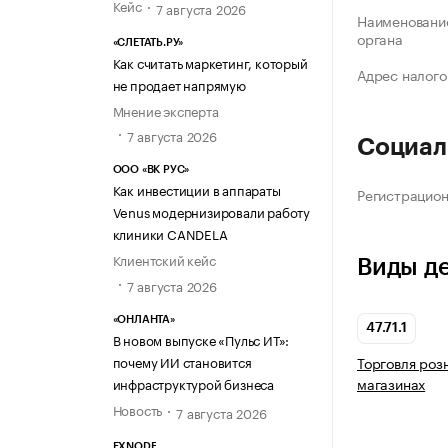
Кейс
7 августа 2026
Наименование
органа
«СЛЕТАТЬ.РУ»
Как считать маркетинг, который
Адрес налого
не продает напрямую
Мнение эксперта
7 августа 2026
Социал
ООО «ВК РУС»
Как инвестиции в аппараты
Регистрацио
Venus модернизировали работу
клиники CANDELA
Клиентский кейс
Виды д
7 августа 2026
«ОНЛАНТА»
47.71.1
В новом выпуске «Пульс ИТ»:
почему ИИ становится
Торговля роз
магазинах
инфраструктурой бизнеса
Новость
7 августа 2026
EXNODE