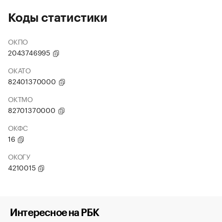
Коды статистики
ОКПО
2043746995
ОКАТО
82401370000
ОКТМО
82701370000
ОКФС
16
ОКОГУ
4210015
Интересное на РБК