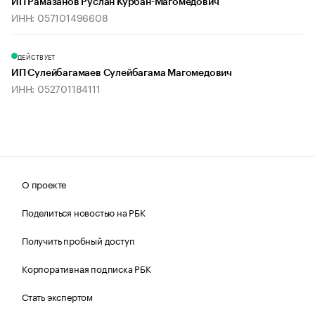
ИП Рамазанов Руслан Курбан-Магомедович
ИНН: 057101496608
ДЕЙСТВУЕТ
ИП Сулейбагамаев Сулейбагама Магомедович
ИНН: 052701184111
О проекте
Поделиться новостью на РБК
Получить пробный доступ
Корпоративная подписка РБК
Стать экспертом