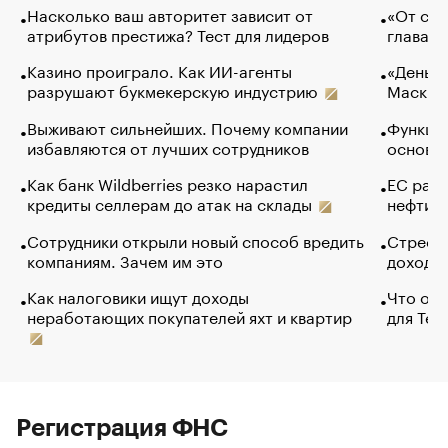
Насколько ваш авторитет зависит от
«От спо
атрибутов престижа? Тест для лидеров
глава к
Казино проиграло. Как ИИ-агенты
«Деньги
разрушают букмекерскую индустрию
Маск в 
Выживают сильнейших. Почему компании
Функции
избавляются от лучших сотрудников
основ э
Как банк Wildberries резко нарастил
ЕС раз
кредиты селлерам до атак на склады
нефти —
Сотрудники открыли новый способ вредить
Стресс 
компаниям. Зачем им это
доходов
Как налоговики ищут доходы
Что обв
неработающих покупателей яхт и квартир
для Tel
Регистрация ФНС