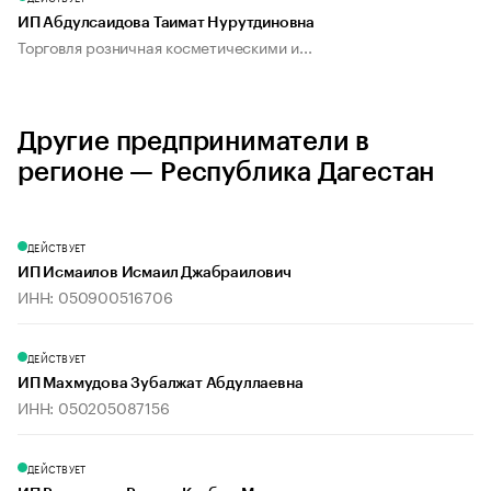
ИП Абдулсаидова Таимат Нурутдиновна
Торговля розничная косметическими и...
Другие предприниматели в
регионе — Республика Дагестан
ДЕЙСТВУЕТ
ИП Исмаилов Исмаил Джабраилович
ИНН: 050900516706
ДЕЙСТВУЕТ
ИП Махмудова Зубалжат Абдуллаевна
ИНН: 050205087156
ДЕЙСТВУЕТ