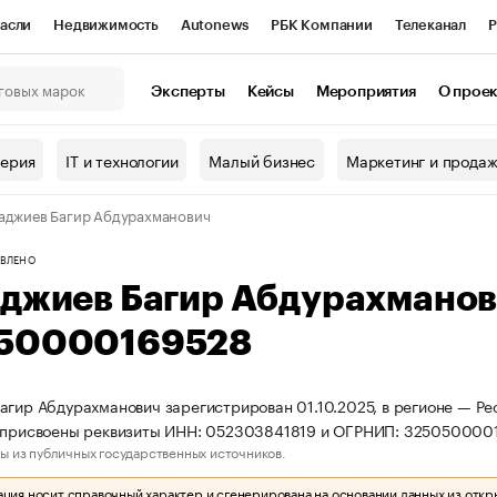
асли
Недвижимость
Autonews
РБК Компании
Телеканал
Р
К Курсы
РБК Life
Тренды
Визионеры
Национальные проекты
Эксперты
Кейсы
Мероприятия
О прое
онный клуб
Исследования
Кредитные рейтинги
Франшизы
Г
терия
IT и технологии
Малый бизнес
Маркетинг и прода
Проверка контрагентов
Политика
Экономика
Бизнес
аджиев Багир Абдурахманович
ы
ВЛЕНО
аджиев Багир Абдурахмано
50000169528
агир Абдурахманович зарегистрирован 01.10.2025, в регионе — Ре
П присвоены реквизиты ИНН: 052303841819 и ОГРНИП: 325050000
ы из публичных государственных источников.
ия носит справочный характер и сгенерирована на основании данных из откр