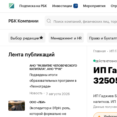
Подписка на РБК
Инвестиции
Мероприятия
Отр
Спорт
Школа управления РБК
РБК Образование
РБ
РБК Компании
Город
Стиль
Крипто
РБК Бизнес-среда
Дискусси
Выбор редакции
Менеджмент и HR
Право и бухгал
Спецпроекты СПб
Конференции СПб
Спецпроекты
Главная
ИП Г
Технологии и медиа
Финансы
Рынок наличной валют
Лента публикаций
ДЕЙСТВУЕТ
ОБНО
АНО "РАЗВИТИЕ ЧЕЛОВЕЧЕСКОГО
ИП Г
КАПИТАЛА", АНО "РЧК"
Подведены итоги
3250
образовательных программ в
«Технограде»
Новость
7 августа 2026
ИП Гаджиев Б
напитков. И
ООО «ЛБИ»
Данные получен
Экспедитор и ЭТрН: роль,
которой формально не
Информац