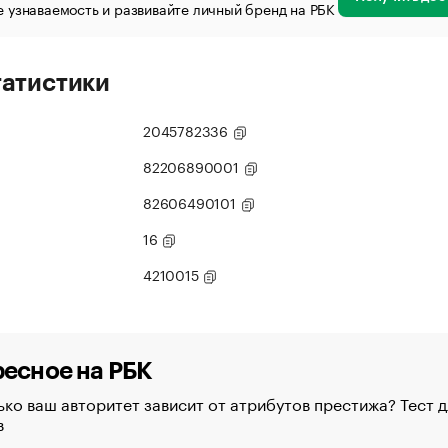
 узнаваемость и развивайте личный бренд на РБК
татистики
2045782336
82206890001
82606490101
16
4210015
есное на РБК
ко ваш авторитет зависит от атрибутов престижа? Тест д
в