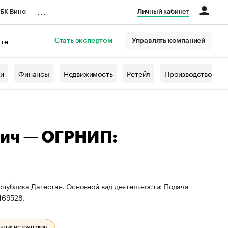
...
БК Вино
Личный кабинет
Стать экспертом
Управлять компанией
кте
азета
жи
Финансы
Недвижимость
Ретейл
Производство
вич — ОГРНИП:
спублика Дагестан. Основной вид деятельности: Подача
169528.
ытых источников.