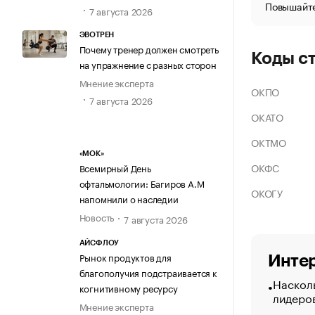
Повышайте
7 августа 2026
ЭВОТРЕН
Почему тренер должен смотреть
Коды с
на упражнение с разных сторон
Мнение эксперта
ОКПО
7 августа 2026
ОКАТО
ОКТМО
«МОК»
ОКФС
Всемирный День
офтальмологии: Багиров А.М
ОКОГУ
напомнили о наследии
Новость
7 августа 2026
АЙСФЛОУ
Рынок продуктов для
Интер
благополучия подстраивается к
Насколь
когнитивному ресурсу
лидеро
Мнение эксперта