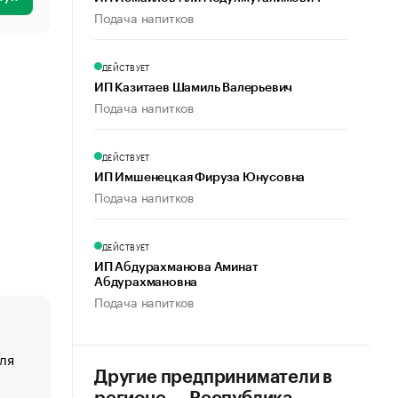
Подача напитков
ДЕЙСТВУЕТ
ИП Казитаев Шамиль Валерьевич
Подача напитков
ДЕЙСТВУЕТ
ИП Имшенецкая Фируза Юнусовна
Подача напитков
ДЕЙСТВУЕТ
ИП Абдурахманова Аминат
Абдурахмановна
Подача напитков
ля
«От спорта тело стареет иначе». Как живет глава ко
создавшей GTA
Другие предприниматели в