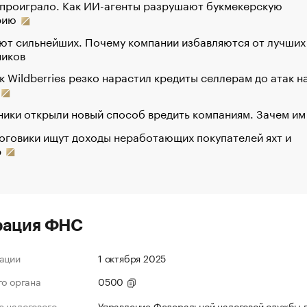
 проиграло. Как ИИ-агенты разрушают букмекерскую
рию
ют сильнейших. Почему компании избавляются от лучших
ников
к Wildberries резко нарастил кредиты селлерам до атак н
ики открыли новый способ вредить компаниям. Зачем им
оговики ищут доходы неработающих покупателей яхт и
р
рация ФНС
ации
1 октября 2025
го органа
0500
 налогового
Управление Федеральной налоговой службы 