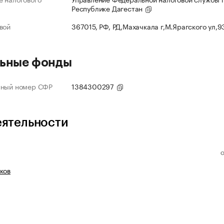
Республике Дагестан
вой
367015, РФ, РД,Махачкала г,М.Ярагского ул,
ьные фонды
нный номер СФР
1384300297
еятельности
ков