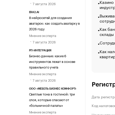
Казино
7 августа 2026
индуст
ERA2.AI
Выжива
8 нейросетей для создания
сотруд
аватарок: как создать аватарку в
Как бан
2026 году
склады
Мнение эксперта
Сотрудн
7 августа 2026
Как нал
РП-ИНТЕГРАЦИЯ
кварти
Бизнес-данные: какие 6
инструментов лежат в основе
правильного учета
Мнение эксперта
7 августа 2026
Регист
ООО «МЕБЕЛЬ БИЗНЕС КОМФОРТ»
Светлые тона в гостиной: три
Дата регистр
слоя, которые спасают от
«больничной палаты»
Код налогово
Мнение эксперта
Наименование