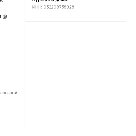
Нурмагомедович
ИНН: 052208758328
93
ОСНОВНОЙ