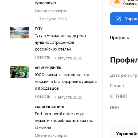
существует
Компания
Мнение эксперта
7 августа 2026
Управ
ТУТУ
Туту и Нетмонет поддержат
Профиль
лучших сотрудников
российских отелей
Новость
7 августа 2026
Профи
АО «ВКУСВИЛЛ»
1000 писем за выходные: как
Дата регистр
москвичи благодарили курьеров
Регион
и продавцов
ОГРНИП
Новость
7 августа 2026
ИНН
СКС КОНСАЛТИНГ
End-user certificate: когда
нужен и как избежать отказа на
таможне
Управляйт
Мнение эксперта