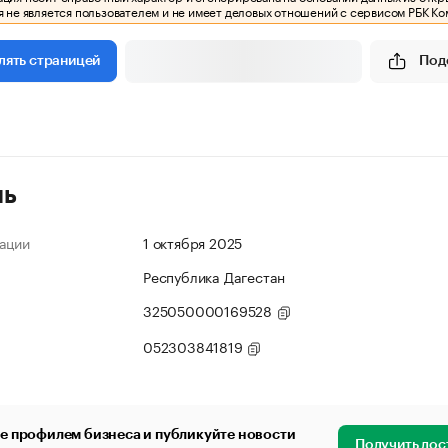
 не является пользователем и не имеет деловых отношений с сервисом РБК Ко
Под
лять страницей
ль
ации
1 октября 2025
Республика Дагестан
325050000169528
052303841819
е профилем бизнеса и публикуйте новости
Получить дос