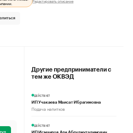
Редактировать описание
мпании.
елиться
Другие предприниматели с
тем же ОКВЭД
ДЕЙСТВУЕТ
ИП Учакаева Маисат Ибрагимовна
Подача напитков
ДЕЙСТВУЕТ
туп
ИП Исмаилов Али Абдулмуталимович