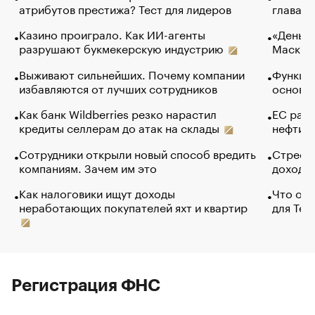
атрибутов престижа? Тест для лидеров
глава к
Казино проиграло. Как ИИ-агенты
«Деньги
разрушают букмекерскую индустрию
Маск в 
Выживают сильнейших. Почему компании
Функции
избавляются от лучших сотрудников
основ э
Как банк Wildberries резко нарастил
ЕС раз
кредиты селлерам до атак на склады
нефти —
Сотрудники открыли новый способ вредить
Стресс 
компаниям. Зачем им это
доходов
Как налоговики ищут доходы
Что обв
неработающих покупателей яхт и квартир
для Tel
Регистрация ФНС