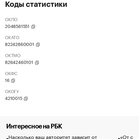
Коды статистики
ОКПО
2048561551
ОКАТО
82242860001
ОКТМО
82642460101
ОКФС
16
ОКОГУ
4210015
Интересное на РБК
Насколько ваш авторитет зависит от
«От спо