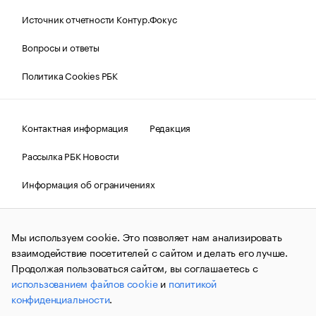
Источник отчетности Контур.Фокус
Вопросы и ответы
Политика Cookies РБК
Контактная информация
Редакция
Рассылка РБК Новости
Информация об ограничениях
Правовая информация
О соблюдении авторских прав
Мы используем cookie. Это позволяет нам анализировать
© АО «РОСБИЗНЕСКОНСАЛТИНГ»,
1995–2026.
Сообщения
и материалы информационного агентства «РБК»
взаимодействие посетителей с сайтом и делать его лучше.
(зарегистрировано Федеральной службой по надзору в сфере
Продолжая пользоваться сайтом, вы соглашаетесь с
связи, информационных технологий и массовых
использованием файлов cookie
и
политикой
коммуникаций (Роскомнадзор) 09.12.2015 за номером ИА
№ФС77-63848) сопровождаются пометкой «РБК». Отдельные
конфиденциальности
.
публикации могут содержать информацию,