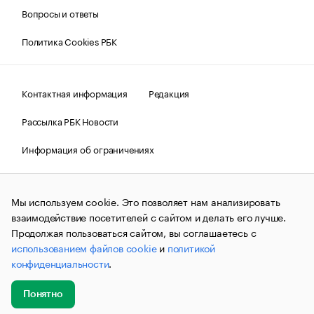
Вопросы и ответы
Политика Cookies РБК
Контактная информация
Редакция
Рассылка РБК Новости
Информация об ограничениях
Правовая информация
О соблюдении авторских прав
Мы используем cookie. Это позволяет нам анализировать
© АО «РОСБИЗНЕСКОНСАЛТИНГ»,
1995–2026.
Сообщения
и материалы информационного агентства «РБК»
взаимодействие посетителей с сайтом и делать его лучше.
(зарегистрировано Федеральной службой по надзору в сфере
Продолжая пользоваться сайтом, вы соглашаетесь с
связи, информационных технологий и массовых
использованием файлов cookie
и
политикой
коммуникаций (Роскомнадзор) 09.12.2015 за номером ИА
№ФС77-63848) сопровождаются пометкой «РБК». Отдельные
конфиденциальности
.
публикации могут содержать информацию,
не предназначенную для пользователей
до 18 лет.
companycardsfeedback@rbc.ru
Понятно
Добавить