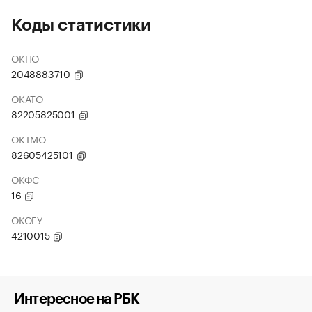
Коды статистики
ОКПО
2048883710
ОКАТО
82205825001
ОКТМО
82605425101
ОКФС
16
ОКОГУ
4210015
Интересное на РБК