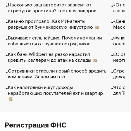
Насколько ваш авторитет зависит от
«От спо
атрибутов престижа? Тест для лидеров
глава к
Казино проиграло. Как ИИ-агенты
«Деньги
разрушают букмекерскую индустрию
Маск в 
Выживают сильнейших. Почему компании
Функции
избавляются от лучших сотрудников
основ э
Как банк Wildberries резко нарастил
ЕС раз
кредиты селлерам до атак на склады
нефти —
Сотрудники открыли новый способ вредить
Стресс 
компаниям. Зачем им это
доходов
Как налоговики ищут доходы
Что обв
неработающих покупателей яхт и квартир
для Tel
Регистрация ФНС