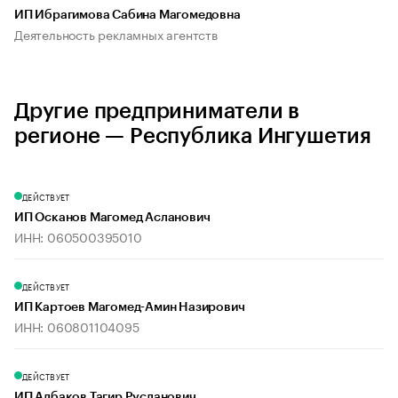
ИП Ибрагимова Сабина Магомедовна
Деятельность рекламных агентств
Другие предприниматели в
регионе — Республика Ингушетия
ДЕЙСТВУЕТ
ИП Осканов Магомед Асланович
ИНН: 060500395010
ДЕЙСТВУЕТ
ИП Картоев Магомед-Амин Назирович
ИНН: 060801104095
ДЕЙСТВУЕТ
ИП Албаков Тагир Русланович