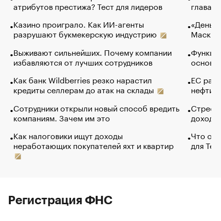
атрибутов престижа? Тест для лидеров
глава к
Казино проиграло. Как ИИ-агенты
«Деньги
разрушают букмекерскую индустрию
Маск в 
Выживают сильнейших. Почему компании
Функции
избавляются от лучших сотрудников
основ э
Как банк Wildberries резко нарастил
ЕС раз
кредиты селлерам до атак на склады
нефти —
Сотрудники открыли новый способ вредить
Стресс 
компаниям. Зачем им это
доходов
Как налоговики ищут доходы
Что обв
неработающих покупателей яхт и квартир
для Tel
Регистрация ФНС