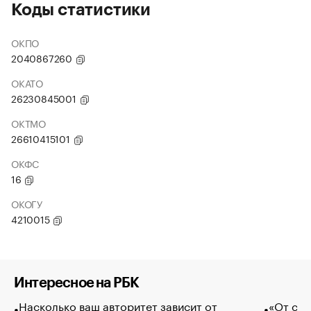
Коды статистики
ОКПО
2040867260
ОКАТО
26230845001
ОКТМО
26610415101
ОКФС
16
ОКОГУ
4210015
Интересное на РБК
Насколько ваш авторитет зависит от
«От спо