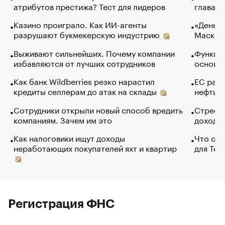
атрибутов престижа? Тест для лидеров
глава к
Казино проиграло. Как ИИ-агенты
«Деньги
разрушают букмекерскую индустрию
Маск в 
Выживают сильнейших. Почему компании
Функции
избавляются от лучших сотрудников
основ э
Как банк Wildberries резко нарастил
ЕС раз
кредиты селлерам до атак на склады
нефти —
Сотрудники открыли новый способ вредить
Стресс 
компаниям. Зачем им это
доходов
Как налоговики ищут доходы
Что обв
неработающих покупателей яхт и квартир
для Tel
Регистрация ФНС