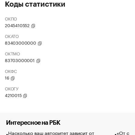
Коды статистики
ОКПО
2045410552
ОКАТО
83403000000
ОКТМО
83703000001
ОКФС
16
ОКОГУ
4210015
Интересное на РБК
Насколько ваш авторитет зависит от
«От спо