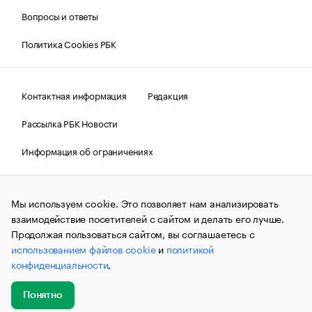
Вопросы и ответы
Политика Cookies РБК
Контактная информация
Редакция
Рассылка РБК Новости
Информация об ограничениях
Правовая информация
О соблюдении авторских прав
Мы используем cookie. Это позволяет нам анализировать
© АО «РОСБИЗНЕСКОНСАЛТИНГ»,
1995–2026.
Сообщения
и материалы информационного агентства «РБК»
взаимодействие посетителей с сайтом и делать его лучше.
(зарегистрировано Федеральной службой по надзору в сфере
Продолжая пользоваться сайтом, вы соглашаетесь с
связи, информационных технологий и массовых
использованием файлов cookie
и
политикой
коммуникаций (Роскомнадзор) 09.12.2015 за номером ИА
№ФС77-63848) сопровождаются пометкой «РБК». Отдельные
конфиденциальности
.
публикации могут содержать информацию,
не предназначенную для пользователей
до 18 лет.
companycardsfeedback@rbc.ru
Понятно