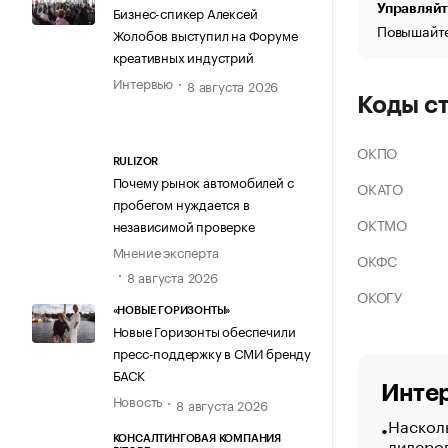
Управляйт
Бизнес-спикер Алексей
Повышайте
Жолобов выступил на Форуме
креативных индустрий
Интервью
8 августа 2026
Коды с
ОКПО
RULIZOR
Почему рынок автомобилей с
ОКАТО
пробегом нуждается в
ОКТМО
независимой проверке
Мнение эксперта
ОКФС
8 августа 2026
ОКОГУ
«НОВЫЕ ГОРИЗОНТЫ»
Новые Горизонты обеспечили
пресс-поддержку в СМИ бренду
БАСК
Интер
Новость
8 августа 2026
Насколь
лидеро
КОНСАЛТИНГОВАЯ КОМПАНИЯ