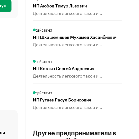
туп
ИП Аюбов Тимур Львович
Деятельность легкового такси и...
ДЕЙСТВУЕТ
ИП Шхашемишев Мухамед Хасанбиевич
Деятельность легкового такси и...
ДЕЙСТВУЕТ
ИП Костин Сергей Андреевич
Деятельность легкового такси и...
ДЕЙСТВУЕТ
ИП Гутаев Расул Борисович
Деятельность легкового такси и...
ля
«От спорта тело стареет иначе». Как живет глава ко
Другие предприниматели в
создавшей GTA