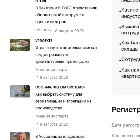
BITOBE
В Лектории BITOBE представили
Казино
обновленный инструмент
индуст
оценки лидеров
Выжива
Новость
8 августа 2026
сотруд
Как бан
VPROEKTE
Управление строительством: как
склады
студия реализует
Сотрудн
архитектурный проект дома
Как нал
Мнение эксперта
кварти
8 августа 2026
ООО «МАЛЛЕНОМ СИСТЕМС»
Как выбрать систему для
сериализации и агрегации на
производстве
Регист
Мнение эксперта
8 августа 2026
Дата регистр
Код налогово
В Ассоциации владельцев