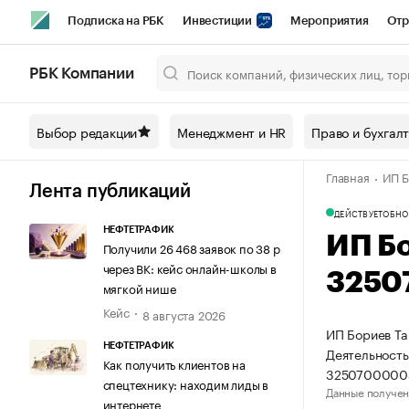
Подписка на РБК
Инвестиции
Мероприятия
Отр
Спорт
Школа управления РБК
РБК Образование
РБ
РБК Компании
Город
Стиль
Крипто
РБК Бизнес-среда
Дискусси
Выбор редакции
Менеджмент и HR
Право и бухгал
Спецпроекты СПб
Конференции СПб
Спецпроекты
Главная
ИП Б
Технологии и медиа
Финансы
Рынок наличной валют
Лента публикаций
ДЕЙСТВУЕТ
ОБНО
НЕФТЕТРАФИК
ИП Б
Получили 26 468 заявок по 38 р
через ВК: кейс онлайн-школы в
3250
мягкой нише
Кейс
8 августа 2026
ИП Бориев Та
НЕФТЕТРАФИК
Деятельность
Как получить клиентов на
32507000004
спецтехнику: находим лиды в
Данные получен
интернете