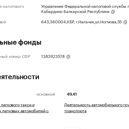
 налогового
Управление Федеральной налоговой службы 
Кабардино-Балкарской Республике
вой
643,360004,КБР, г.Нальчик,ул.Ногмова,55
ьные фонды
нный номер СФР
1383923578
еятельности
49.41
ОСНОВНОЙ
 легкового такси и
Деятельность автомобильного гр
 легковых автомобилей с
транспорта