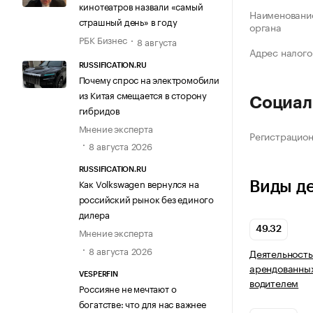
кинотеатров назвали «самый
Наименование
страшный день» в году
органа
РБК Бизнес
8 августа
Адрес налого
RUSSIFICATION.RU
Почему спрос на электромобили
из Китая смещается в сторону
Социал
гибридов
Мнение эксперта
Регистрацио
8 августа 2026
RUSSIFICATION.RU
Как Volkswagen вернулся на
Виды д
российский рынок без единого
дилера
49.32
Мнение эксперта
8 августа 2026
Деятельность
арендованных
VESPERFIN
водителем
Россияне не мечтают о
богатстве: что для нас важнее