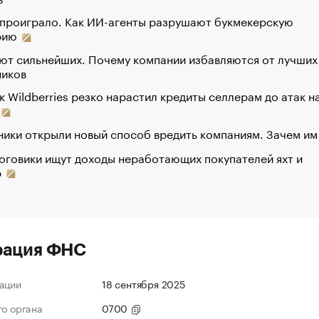
 проиграло. Как ИИ-агенты разрушают букмекерскую
рию
ют сильнейших. Почему компании избавляются от лучших
ников
к Wildberries резко нарастил кредиты селлерам до атак н
ики открыли новый способ вредить компаниям. Зачем им
оговики ищут доходы неработающих покупателей яхт и
р
рация ФНС
ации
18 сентября 2025
го органа
0700