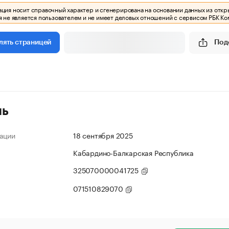
ия носит справочный характер и сгенерирована на основании данных из откр
 не является пользователем и не имеет деловых отношений с сервисом РБК Ко
Под
лять страницей
ль
ации
18 сентября 2025
Кабардино-Балкарская Республика
325070000041725
071510829070