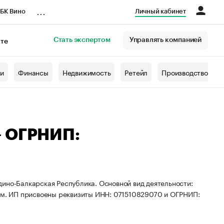
...
БК Вино
Личный кабинет
Стать экспертом
Управлять компанией
кте
азета
жи
Финансы
Недвижимость
Ретейл
Производство
— ОГРНИП:
ино-Балкарская Республика. Основной вид деятельности:
лем. ИП присвоены реквизиты ИНН: 071510829070 и ОГРНИП: