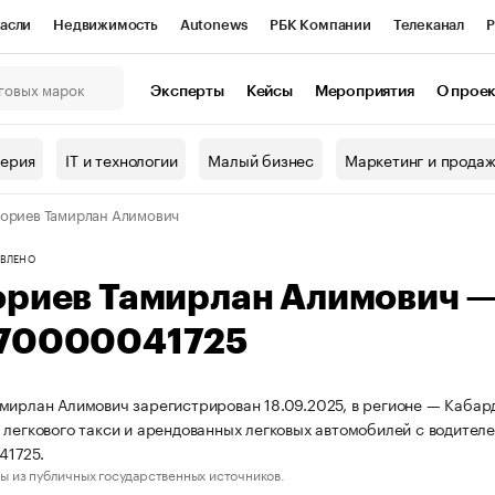
асли
Недвижимость
Autonews
РБК Компании
Телеканал
Р
К Курсы
РБК Life
Тренды
Визионеры
Национальные проекты
Эксперты
Кейсы
Мероприятия
О прое
онный клуб
Исследования
Кредитные рейтинги
Франшизы
Г
терия
IT и технологии
Малый бизнес
Маркетинг и прода
Проверка контрагентов
Политика
Экономика
Бизнес
ориев Тамирлан Алимович
ы
ВЛЕНО
ориев Тамирлан Алимович 
70000041725
мирлан Алимович зарегистрирован 18.09.2025, в регионе — Кабард
 легкового такси и арендованных легковых автомобилей с водите
1725.
ы из публичных государственных источников.