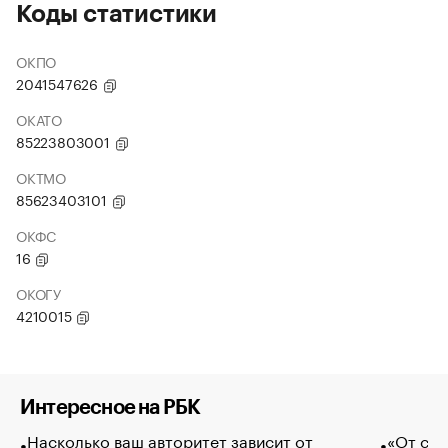
Коды статистики
ОКПО
2041547626
ОКАТО
85223803001
ОКТМО
85623403101
ОКФС
16
ОКОГУ
4210015
Интересное на РБК
Насколько ваш авторитет зависит от
«От спо