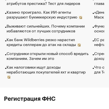
атрибутов престижа? Тест для лидеров
глава к
Казино проиграло. Как ИИ-агенты
«Деньги
разрушают букмекерскую индустрию
Маск в 
Выживают сильнейших. Почему компании
Функции
избавляются от лучших сотрудников
основ э
Как банк Wildberries резко нарастил
ЕС раз
кредиты селлерам до атак на склады
нефти —
Сотрудники открыли новый способ вредить
Стресс 
компаниям. Зачем им это
доходов
Как налоговики ищут доходы
Что обв
неработающих покупателей яхт и квартир
для Tel
Регистрация ФНС