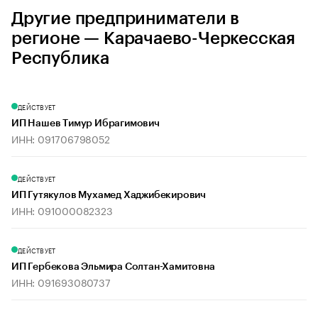
Другие предприниматели в
регионе — Карачаево-Черкесская
Республика
ДЕЙСТВУЕТ
ИП Нашев Тимур Ибрагимович
ИНН: 091706798052
ДЕЙСТВУЕТ
ИП Гутякулов Мухамед Хаджибекирович
ИНН: 091000082323
ДЕЙСТВУЕТ
ИП Гербекова Эльмира Солтан-Хамитовна
ИНН: 091693080737