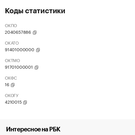
Коды статистики
ОКПО
2040657886
ОКАТО
91401000000
ОКТМО
91701000001
ОКФС
16
ОКОГУ
4210015
Интересное на РБК