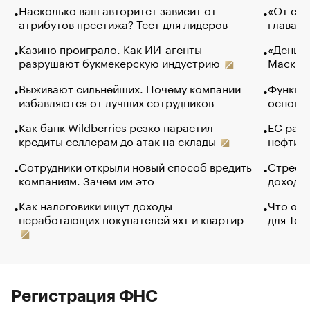
Насколько ваш авторитет зависит от
«От спо
атрибутов престижа? Тест для лидеров
глава к
Казино проиграло. Как ИИ-агенты
«Деньги
разрушают букмекерскую индустрию
Маск в 
Выживают сильнейших. Почему компании
Функции
избавляются от лучших сотрудников
основ э
Как банк Wildberries резко нарастил
ЕС раз
кредиты селлерам до атак на склады
нефти —
Сотрудники открыли новый способ вредить
Стресс 
компаниям. Зачем им это
доходов
Как налоговики ищут доходы
Что обв
неработающих покупателей яхт и квартир
для Tel
Регистрация ФНС