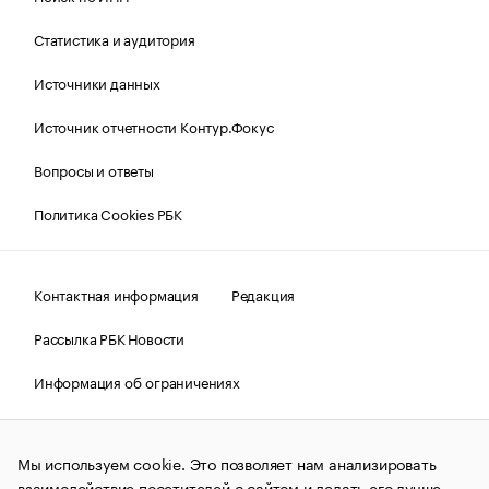
Статистика и аудитория
Источники данных
Источник отчетности Контур.Фокус
Вопросы и ответы
Политика Cookies РБК
Контактная информация
Редакция
Рассылка РБК Новости
Информация об ограничениях
Правовая информация
О соблюдении авторских прав
Мы используем cookie. Это позволяет нам анализировать
© АО «РОСБИЗНЕСКОНСАЛТИНГ»,
1995–2026.
Сообщения
и материалы информационного агентства «РБК»
взаимодействие посетителей с сайтом и делать его лучше.