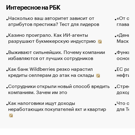
Интересное на РБК
Насколько ваш авторитет зависит от
«От спо
атрибутов престижа? Тест для лидеров
глава к
Казино проиграло. Как ИИ-агенты
«Деньги
разрушают букмекерскую индустрию
Маск в 
Выживают сильнейших. Почему компании
Функции
избавляются от лучших сотрудников
основ э
Как банк Wildberries резко нарастил
ЕС раз
кредиты селлерам до атак на склады
нефти —
Сотрудники открыли новый способ вредить
Стресс 
компаниям. Зачем им это
доходов
Как налоговики ищут доходы
Что обв
неработающих покупателей яхт и квартир
для Tel