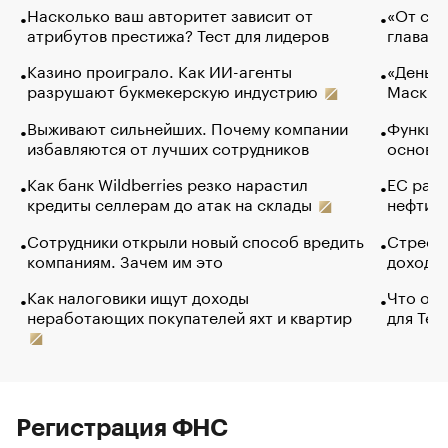
Насколько ваш авторитет зависит от
«От спо
атрибутов престижа? Тест для лидеров
глава к
Казино проиграло. Как ИИ-агенты
«Деньги
разрушают букмекерскую индустрию
Маск в 
Выживают сильнейших. Почему компании
Функции
избавляются от лучших сотрудников
основ э
Как банк Wildberries резко нарастил
ЕС раз
кредиты селлерам до атак на склады
нефти —
Сотрудники открыли новый способ вредить
Стресс 
компаниям. Зачем им это
доходов
Как налоговики ищут доходы
Что обв
неработающих покупателей яхт и квартир
для Tel
Регистрация ФНС