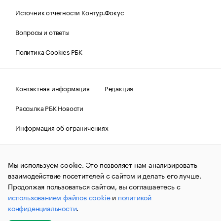
Источник отчетности Контур.Фокус
Вопросы и ответы
Политика Cookies РБК
Контактная информация
Редакция
Рассылка РБК Новости
Информация об ограничениях
Правовая информация
О соблюдении авторских прав
Мы используем cookie. Это позволяет нам анализировать
© АО «РОСБИЗНЕСКОНСАЛТИНГ»,
1995–2026.
Сообщения
и материалы информационного агентства «РБК»
взаимодействие посетителей с сайтом и делать его лучше.
(зарегистрировано Федеральной службой по надзору в сфере
Продолжая пользоваться сайтом, вы соглашаетесь с
связи, информационных технологий и массовых
использованием файлов cookie
и
политикой
коммуникаций (Роскомнадзор) 09.12.2015 за номером ИА
№ФС77-63848) сопровождаются пометкой «РБК». Отдельные
конфиденциальности
.
публикации могут содержать информацию,
не предназначенную для пользователей