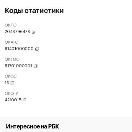
Коды статистики
ОКПО
2048796478
ОКАТО
91401000000
ОКТМО
91701000001
ОКФС
16
ОКОГУ
4210015
Интересное на РБК