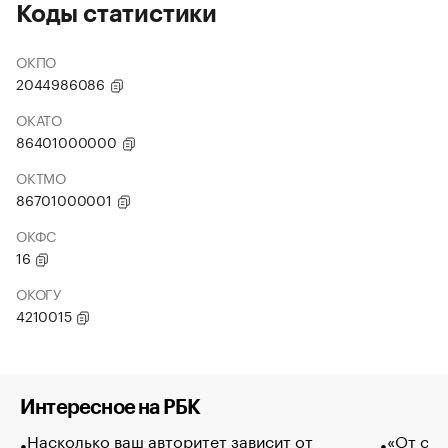
Коды статистики
ОКПО
2044986086
ОКАТО
86401000000
ОКТМО
86701000001
ОКФС
16
ОКОГУ
4210015
Интересное на РБК
Насколько ваш авторитет зависит от
«От спо