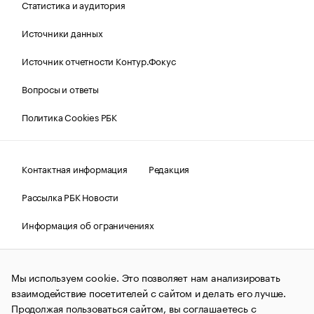
Статистика и аудитория
Источники данных
Источник отчетности Контур.Фокус
Вопросы и ответы
Политика Cookies РБК
Контактная информация
Редакция
Рассылка РБК Новости
Информация об ограничениях
Правовая информация
О соблюдении авторских прав
Мы используем cookie. Это позволяет нам анализировать
© АО «РОСБИЗНЕСКОНСАЛТИНГ»,
1995–2026.
Сообщения
и материалы информационного агентства «РБК»
взаимодействие посетителей с сайтом и делать его лучше.
(зарегистрировано Федеральной службой по надзору в сфере
Продолжая пользоваться сайтом, вы соглашаетесь с
связи, информационных технологий и массовых