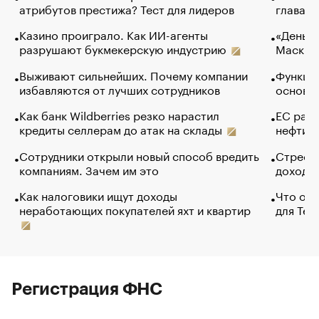
атрибутов престижа? Тест для лидеров
глава к
Казино проиграло. Как ИИ-агенты
«Деньги
разрушают букмекерскую индустрию
Маск в 
Выживают сильнейших. Почему компании
Функции
избавляются от лучших сотрудников
основ э
Как банк Wildberries резко нарастил
ЕС раз
кредиты селлерам до атак на склады
нефти —
Сотрудники открыли новый способ вредить
Стресс 
компаниям. Зачем им это
доходов
Как налоговики ищут доходы
Что обв
неработающих покупателей яхт и квартир
для Tel
Регистрация ФНС