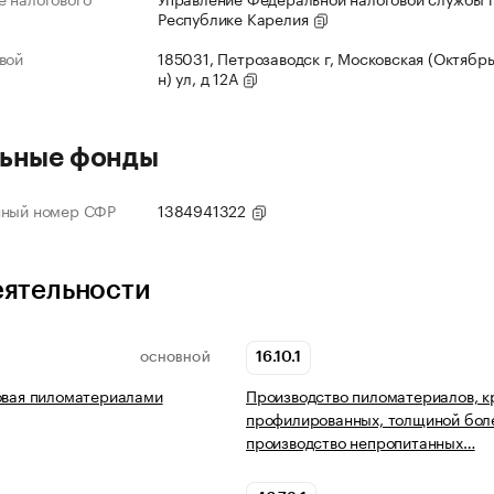
Республике Карелия
вой
185031, Петрозаводск г, Московская (Октябрь
н) ул, д 12А
ьные фонды
нный номер СФР
1384941322
еятельности
16.10.1
ОСНОВНОЙ
овая пиломатериалами
Производство пиломатериалов, 
профилированных, толщиной бол
производство непропитанных…