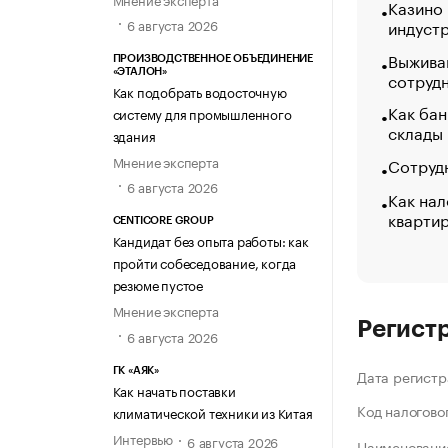
Казино
индуст
6 августа 2026
Выжива
ПРОИЗВОДСТВЕННОЕ ОБЪЕДИНЕНИЕ
«ЭТАЛОН»
сотруд
Как подобрать водосточную
Как бан
систему для промышленного
склады
здания
Мнение эксперта
Сотрудн
6 августа 2026
Как нал
кварти
CENTICORE GROUP
Кандидат без опыта работы: как
пройти собеседование, когда
резюме пустое
Мнение эксперта
Регист
6 августа 2026
ГК «АЯК»
Дата регистр
Как начать поставки
Код налогово
климатической техники из Китая
Интервью
6 августа 2026
Наименование