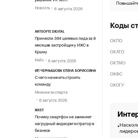
Повышайте
Новость
6 августа 2026
Коды с
ARTSOFTE DIGITAL
Принесли 364 целевых лида за 8
ОКПО
месяцев застройщику ИЖС в
ОКАТО
Крыму
Кейс
6 августа 2026
ОКТМО
ИП ЧЕРНЫШОВА ЕЛЕНА БОРИСОВНА
ОКФС
С чего начинать строить
команду
ОКОГУ
Мнение эксперта
6 августа 2026
RIXET
Интер
Почему смартфон не заменяет
нагрудный видеорегистратор в
Насколь
лидеро
бизнесе
Мнение эксперта