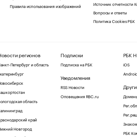
Источник отчетности 
Правила использования изображений
Вопросы и ответы
Политика Cookies РБК
Новости регионов
Подписки
РБК Н
анкт-Петербург и область
Подписка на РБК
iOS
катеринбург
Androi
Уведомления
Новосибирск
Други
RSS Новости
Башкортостан
Оповещения RBC.ru
Домены
ологодская область
Рег.об
Калининград
Рег.ре
раснодарский край
Знаком
Нижний Новгород
РБК Ко