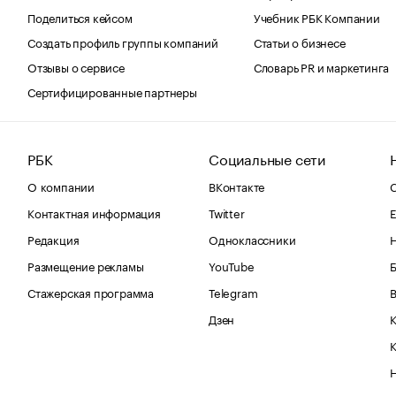
Поделиться кейсом
Учебник РБК Компании
Создать профиль группы компаний
Статьи о бизнесе
Отзывы о сервисе
Словарь PR и маркетинга
Сертифицированные партнеры
РБК
Социальные сети
О компании
ВКонтакте
С
Контактная информация
Twitter
Е
Редакция
Одноклассники
Размещение рекламы
YouTube
Стажерская программа
Telegram
В
Дзен
К