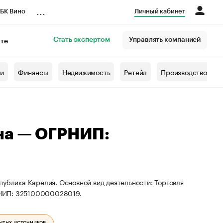
...
БК Вино
Личный кабинет
Стать экспертом
Управлять компанией
кте
азета
жи
Финансы
Недвижимость
Ретейл
Производство
на — ОГРНИП:
публика Карелия. Основной вид деятельности: Торговля
РНИП: 325100000028019.
ытых источников.