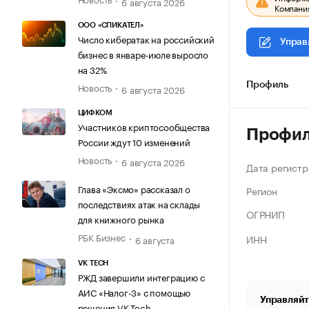
6 августа 2026
Компания
ООО «СПИКАТЕЛ»
Число кибератак на российский
Управ
бизнес в январе-июле выросло
на 32%
Новость
Профиль
6 августа 2026
ЦИФКОМ
Участников криптосообщества
Профи
России ждут 10 изменений
Новость
6 августа 2026
Дата регистр
Глава «Эксмо» рассказал о
Регион
последствиях атак на склады
ОГРНИП
для книжного рынка
РБК Бизнес
ИНН
6 августа
VK TECH
РЖД завершили интеграцию с
АИС «Налог-3» с помощью
Управляйт
решения VK Tech