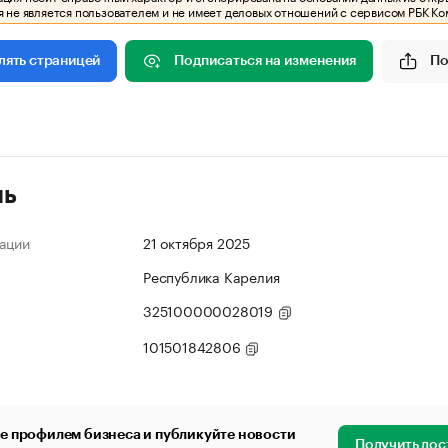
 не является пользователем и не имеет деловых отношений с сервисом РБК Ко
Подписаться на изменения
По
лять страницей
ль
ации
21 октября 2025
Республика Карелия
325100000028019
101501842806
е профилем бизнеса и публикуйте новости
Получить дос