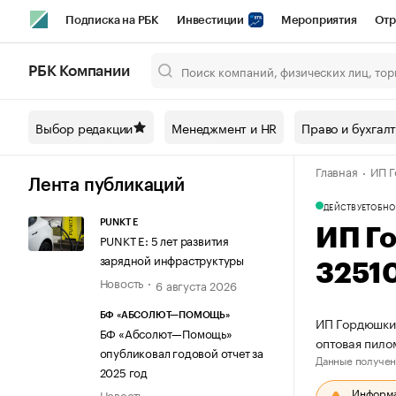
Подписка на РБК
Инвестиции
Мероприятия
Отр
Спорт
Школа управления РБК
РБК Образование
РБ
РБК Компании
Город
Стиль
Крипто
РБК Бизнес-среда
Дискусси
Выбор редакции
Менеджмент и HR
Право и бухгал
Спецпроекты СПб
Конференции СПб
Спецпроекты
Главная
ИП Г
Технологии и медиа
Финансы
Рынок наличной валют
Лента публикаций
ДЕЙСТВУЕТ
ОБНО
PUNKT E
ИП Г
PUNKT E: 5 лет развития
зарядной инфраструктуры
3251
Новость
6 августа 2026
БФ «АБСОЛЮТ—ПОМОЩЬ»
ИП Гордюшкин
БФ «Абсолют—Помощь»
оптовая пил
опубликовал годовой отчет за
Данные получен
2025 год
Информац
Новость