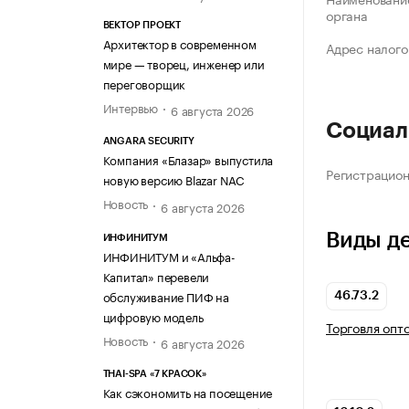
органа
ВЕКТОР ПРОЕКТ
Архитектор в современном
Адрес налого
мире — творец, инженер или
переговорщик
Интервью
6 августа 2026
Социал
ANGARA SECURITY
Компания «Блазар» выпустила
Регистрацио
новую версию Blazar NAC
Новость
6 августа 2026
Виды д
ИНФИНИТУМ
ИНФИНИТУМ и «Альфа-
Капитал» перевели
обслуживание ПИФ на
46.73.2
цифровую модель
Торговля опт
Новость
6 августа 2026
THAI-SPA «7 КРАСОК»
Как сэкономить на посещение