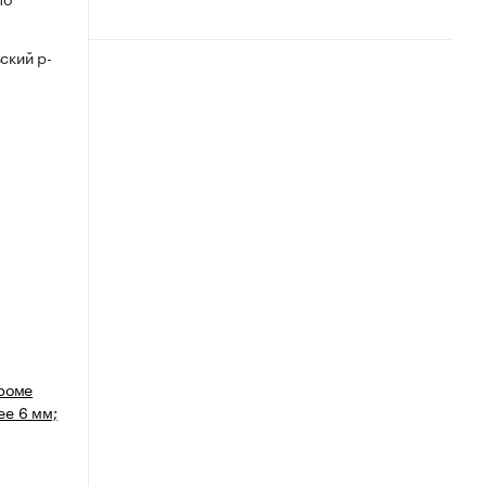
ский р-
кроме
ее 6 мм;