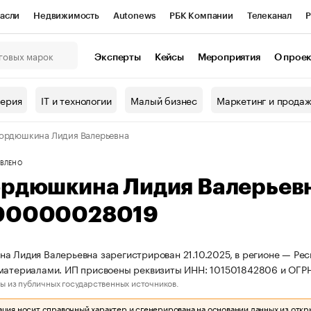
асли
Недвижимость
Autonews
РБК Компании
Телеканал
Р
К Курсы
РБК Life
Тренды
Визионеры
Национальные проекты
Эксперты
Кейсы
Мероприятия
О прое
онный клуб
Исследования
Кредитные рейтинги
Франшизы
Г
терия
IT и технологии
Малый бизнес
Маркетинг и прода
Проверка контрагентов
Политика
Экономика
Бизнес
ордюшкина Лидия Валерьевна
ы
ВЛЕНО
ордюшкина Лидия Валерьев
00000028019
а Лидия Валерьевна зарегистрирован 21.10.2025, в регионе — Рес
оматериалами. ИП присвоены реквизиты ИНН: 101501842806 и ОГ
ы из публичных государственных источников.
ия носит справочный характер и сгенерирована на основании данных из откр