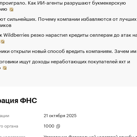
 проиграло. Как ИИ-агенты разрушают букмекерскую
рию
ют сильнейших. Почему компании избавляются от лучших
ников
к Wildberries резко нарастил кредиты селлерам до атак н
ики открыли новый способ вредить компаниям. Зачем им
оговики ищут доходы неработающих покупателей яхт и
р
рация ФНС
ации
21 октября 2025
го органа
1000
 налогового
Управление Федеральной налоговой службы 