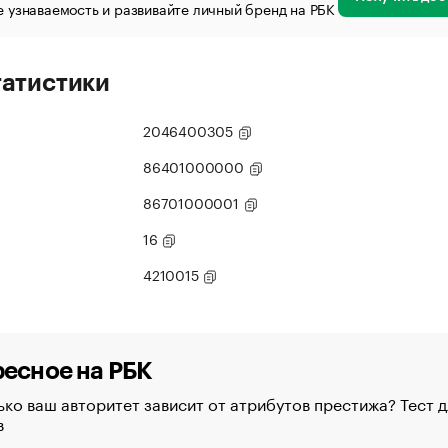
 узнаваемость и развивайте личный бренд на РБК
татистики
2046400305
86401000000
86701000001
16
4210015
есное на РБК
ко ваш авторитет зависит от атрибутов престижа? Тест д
в