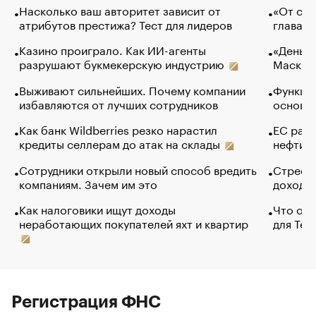
Насколько ваш авторитет зависит от
«От спо
атрибутов престижа? Тест для лидеров
глава к
Казино проиграло. Как ИИ-агенты
«Деньги
разрушают букмекерскую индустрию
Маск в 
Выживают сильнейших. Почему компании
Функции
избавляются от лучших сотрудников
основ э
Как банк Wildberries резко нарастил
ЕС раз
кредиты селлерам до атак на склады
нефти —
Сотрудники открыли новый способ вредить
Стресс 
компаниям. Зачем им это
доходов
Как налоговики ищут доходы
Что обв
неработающих покупателей яхт и квартир
для Tel
Регистрация ФНС