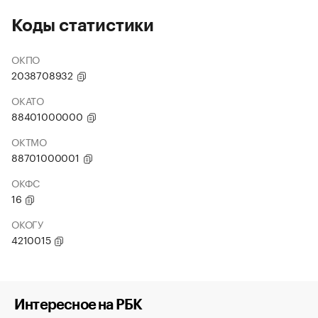
Коды статистики
ОКПО
2038708932
ОКАТО
88401000000
ОКТМО
88701000001
ОКФС
16
ОКОГУ
4210015
Интересное на РБК