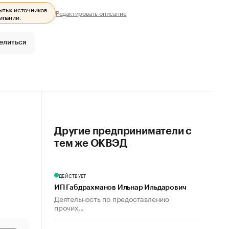
ытых источников.
Редактировать описание
мпании.
елиться
Другие предприниматели с
тем же ОКВЭД
ДЕЙСТВУЕТ
ИП Габдрахманов Ильнар Ильдарович
Деятельность по предоставлению
прочих...