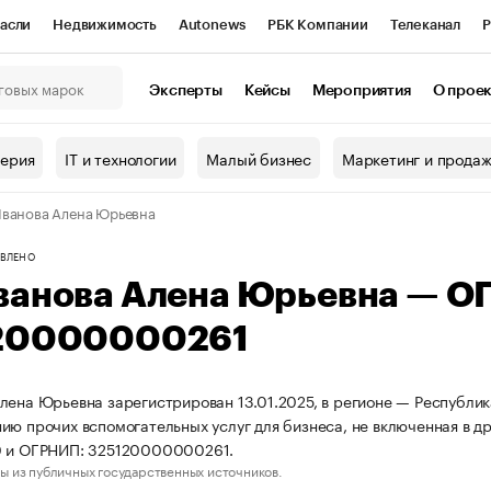
асли
Недвижимость
Autonews
РБК Компании
Телеканал
Р
К Курсы
РБК Life
Тренды
Визионеры
Национальные проекты
Эксперты
Кейсы
Мероприятия
О прое
онный клуб
Исследования
Кредитные рейтинги
Франшизы
Г
терия
IT и технологии
Малый бизнес
Маркетинг и прода
Проверка контрагентов
Политика
Экономика
Бизнес
ванова Алена Юрьевна
ы
ВЛЕНО
ванова Алена Юрьевна — О
20000000261
лена Юрьевна зарегистрирован 13.01.2025, в регионе — Республик
ию прочих вспомогательных услуг для бизнеса, не включенная в д
0 и ОГРНИП: 325120000000261.
ы из публичных государственных источников.