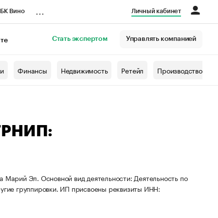
...
БК Вино
Личный кабинет
Стать экспертом
Управлять компанией
кте
азета
жи
Финансы
Недвижимость
Ретейл
Производство
ГРНИП:
а Марий Эл. Основной вид деятельности: Деятельность по
ругие группировки. ИП присвоены реквизиты ИНН: