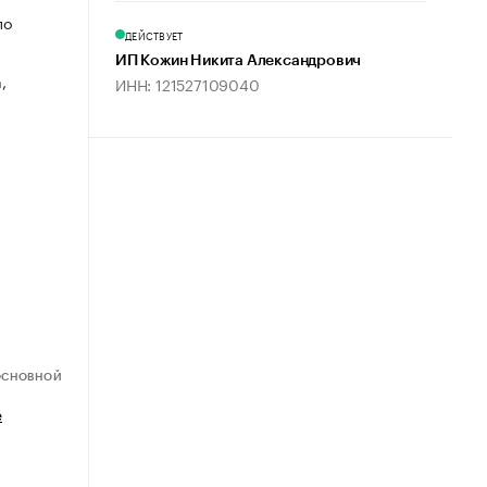
по
ДЕЙСТВУЕТ
ИП Кожин Никита Александрович
,
ИНН: 121527109040
ОСНОВНОЙ
е