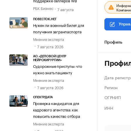
поддержке селлеров WB
Информац
РБК Бизнес
7 августа
Компания
ПОВЕСТОК.НЕТ
Нужен ли военный билет для
Управ
получения загранпаспорта
Мнение эксперта
Профиль
7 августа 2026
АО «ДЕЛОВОЙ ЦЕНТР
НЕЙРОХИРУРГИИ»
Профи
Судорожные приступы: что
нужно знать пациенту
Дата регистр
Мнение эксперта
Регион
7 августа 2026
ОГРНИП
СПЕКТРДАТА
Проверка кандидатов для
ИНН
кадрового агентства: как
повысить качество отбора
Мнение эксперта
7 августа 2026