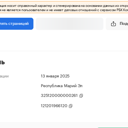
ия носит справочный характер и сгенерирована на основании данных из откр
 не является пользователем и не имеет деловых отношений с сервисом РБК Ко
Под
лять страницей
ль
ации
13 января 2025
Республика Марий Эл
325120000000261
121201966120