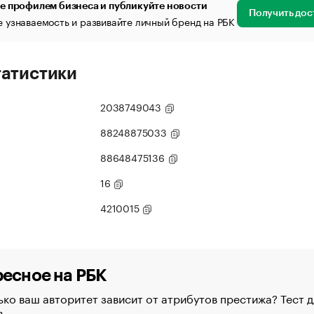
е профилем бизнеса и публикуйте новости
Получить дос
 узнаваемость и развивайте личный бренд на РБК
татистики
2038749043
88248875033
88648475136
16
4210015
есное на РБК
ко ваш авторитет зависит от атрибутов престижа? Тест д
в