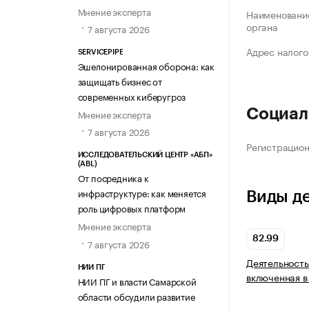
Мнение эксперта
Наименование
органа
7 августа 2026
Адрес налого
SERVICEPIPE
Эшелонированная оборона: как
защищать бизнес от
современных киберугроз
Социал
Мнение эксперта
7 августа 2026
Регистрацио
ИССЛЕДОВАТЕЛЬСКИЙ ЦЕНТР «АБП»
(ABL)
От посредника к
инфраструктуре: как меняется
Виды д
роль цифровых платформ
Мнение эксперта
82.99
7 августа 2026
Деятельность
НИИ ПГ
включенная в
НИИ ПГ и власти Самарской
области обсудили развитие