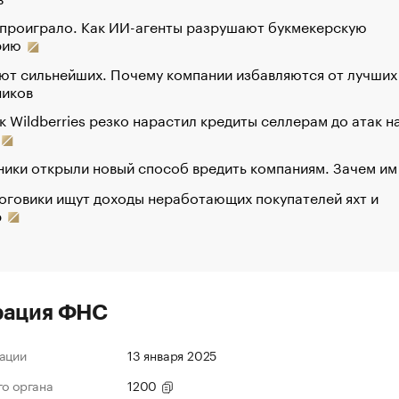
 проиграло. Как ИИ-агенты разрушают букмекерскую
рию
ют сильнейших. Почему компании избавляются от лучших
ников
к Wildberries резко нарастил кредиты селлерам до атак н
ики открыли новый способ вредить компаниям. Зачем им
оговики ищут доходы неработающих покупателей яхт и
р
рация ФНС
ации
13 января 2025
го органа
1200