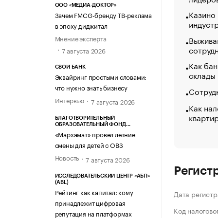
ООО «МЕДИА-ДОКТОР»
Казино
Зачем FMCG-бренду ТВ-реклама
индуст
в эпоху диджитал
Мнение эксперта
Выжива
сотруд
7 августа 2026
Как бан
СВОЙ БАНК
склады
Эквайринг простыми словами:
что нужно знать бизнесу
Сотрудн
Интервью
7 августа 2026
Как нал
кварти
БЛАГОТВОРИТЕЛЬНЫЙ
ОБРАЗОВАТЕЛЬНЫЙ ФОНД
«МАРХАМАТ»
«Мархамат» провел летние
смены для детей с ОВЗ
Новость
7 августа 2026
Регист
ИССЛЕДОВАТЕЛЬСКИЙ ЦЕНТР «АБП»
(ABL)
Рейтинг как капитал: кому
Дата регистр
принадлежит цифровая
Код налогово
репутация на платформах