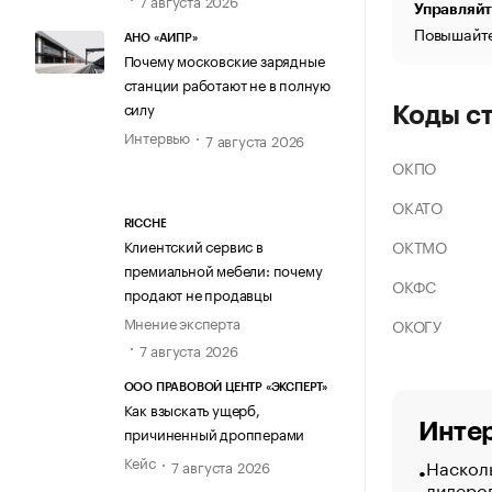
Управляйт
Повышайте
АНО «АИПР»
Почему московские зарядные
станции работают не в полную
силу
Коды с
Интервью
7 августа 2026
ОКПО
ОКАТО
RICCHE
ОКТМО
Клиентский сервис в
премиальной мебели: почему
ОКФС
продают не продавцы
Мнение эксперта
ОКОГУ
7 августа 2026
ООО ПРАВОВОЙ ЦЕНТР «ЭКСПЕРТ»
Как взыскать ущерб,
Интер
причиненный дропперами
Кейс
Насколь
7 августа 2026
лидеро