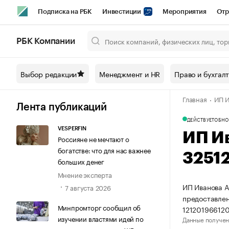
Подписка на РБК
Инвестиции
Мероприятия
Отр
Спорт
Школа управления РБК
РБК Образование
РБ
РБК Компании
Город
Стиль
Крипто
РБК Бизнес-среда
Дискусси
Выбор редакции
Менеджмент и HR
Право и бухгал
Спецпроекты СПб
Конференции СПб
Спецпроекты
Главная
ИП И
Технологии и медиа
Финансы
Рынок наличной валют
Лента публикаций
ДЕЙСТВУЕТ
ОБНО
VESPERFIN
ИП И
Россияне не мечтают о
богатстве: что для нас важнее
3251
больших денег
Мнение эксперта
ИП Иванова А
7 августа 2026
предоставлен
Минпромторг сообщил об
12120196612
изучении властями идей по
Данные получен