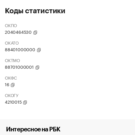
Коды статистики
ОКПО
2040464530
ОКАТО
88401000000
ОКТМО
88701000001
ОКФС
16
ОКОГУ
4210015
Интересное на РБК