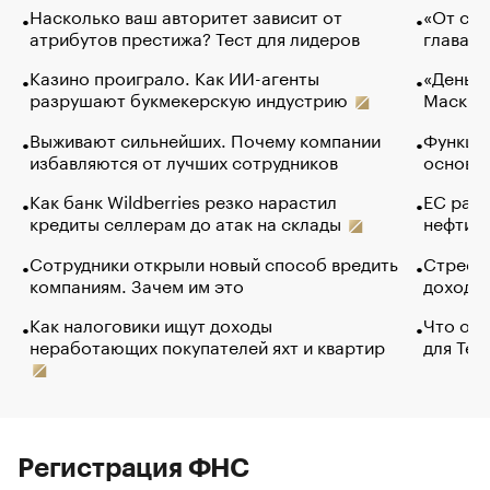
Насколько ваш авторитет зависит от
«От спо
атрибутов престижа? Тест для лидеров
глава к
Казино проиграло. Как ИИ-агенты
«Деньги
разрушают букмекерскую индустрию
Маск в 
Выживают сильнейших. Почему компании
Функции
избавляются от лучших сотрудников
основ э
Как банк Wildberries резко нарастил
ЕС раз
кредиты селлерам до атак на склады
нефти —
Сотрудники открыли новый способ вредить
Стресс 
компаниям. Зачем им это
доходов
Как налоговики ищут доходы
Что обв
неработающих покупателей яхт и квартир
для Tel
Регистрация ФНС