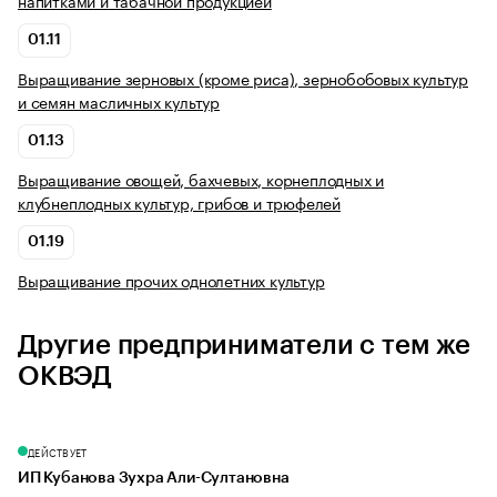
напитками и табачной продукцией
01.11
Выращивание зерновых (кроме риса), зернобобовых культур
и семян масличных культур
01.13
Выращивание овощей, бахчевых, корнеплодных и
клубнеплодных культур, грибов и трюфелей
01.19
Выращивание прочих однолетних культур
Другие предприниматели с тем же
ОКВЭД
ДЕЙСТВУЕТ
ИП Кубанова Зухра Али-Султановна