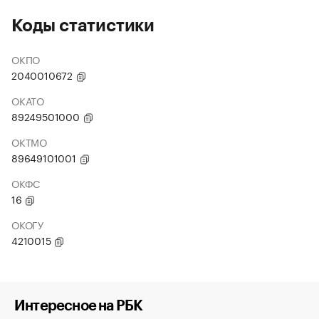
Коды статистики
ОКПО
2040010672
ОКАТО
89249501000
ОКТМО
89649101001
ОКФС
16
ОКОГУ
4210015
Интересное на РБК