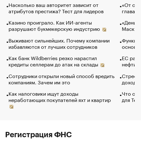
Насколько ваш авторитет зависит от
«От спо
атрибутов престижа? Тест для лидеров
глава к
Казино проиграло. Как ИИ-агенты
«Деньги
разрушают букмекерскую индустрию
Маск в 
Выживают сильнейших. Почему компании
Функции
избавляются от лучших сотрудников
основ э
Как банк Wildberries резко нарастил
ЕС раз
кредиты селлерам до атак на склады
нефти —
Сотрудники открыли новый способ вредить
Стресс 
компаниям. Зачем им это
доходов
Как налоговики ищут доходы
Что обв
неработающих покупателей яхт и квартир
для Tel
Регистрация ФНС