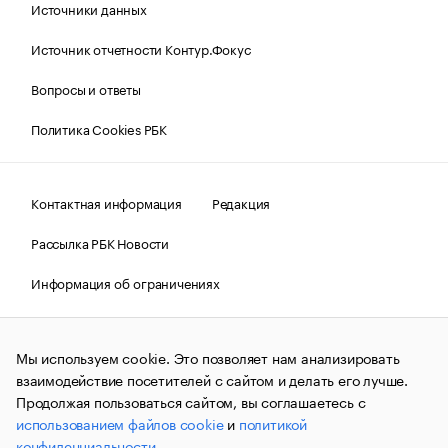
Источники данных
Источник отчетности Контур.Фокус
Вопросы и ответы
Политика Cookies РБК
Контактная информация
Редакция
Рассылка РБК Новости
Информация об ограничениях
Правовая информация
О соблюдении авторских прав
Мы используем cookie. Это позволяет нам анализировать
© АО «РОСБИЗНЕСКОНСАЛТИНГ»,
1995–2026.
Сообщения
и материалы информационного агентства «РБК»
взаимодействие посетителей с сайтом и делать его лучше.
(зарегистрировано Федеральной службой по надзору в сфере
Продолжая пользоваться сайтом, вы соглашаетесь с
связи, информационных технологий и массовых
использованием файлов cookie
и
политикой
коммуникаций (Роскомнадзор) 09.12.2015 за номером ИА
№ФС77-63848) сопровождаются пометкой «РБК». Отдельные
конфиденциальности
.