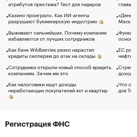
атрибутов престижа? Тест для лидеров
глава к
Казино проиграло. Как ИИ-агенты
«Деньги
разрушают букмекерскую индустрию
Маск в 
Выживают сильнейших. Почему компании
Функции
избавляются от лучших сотрудников
основ э
Как банк Wildberries резко нарастил
ЕС раз
кредиты селлерам до атак на склады
нефти —
Сотрудники открыли новый способ вредить
Стресс 
компаниям. Зачем им это
доходов
Как налоговики ищут доходы
Что обв
неработающих покупателей яхт и квартир
для Tel
Регистрация ФНС