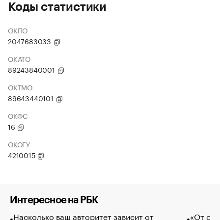
Коды статистики
ОКПО
2047683033
ОКАТО
89243840001
ОКТМО
89643440101
ОКФС
16
ОКОГУ
4210015
Интересное на РБК
Насколько ваш авторитет зависит от
«От спо