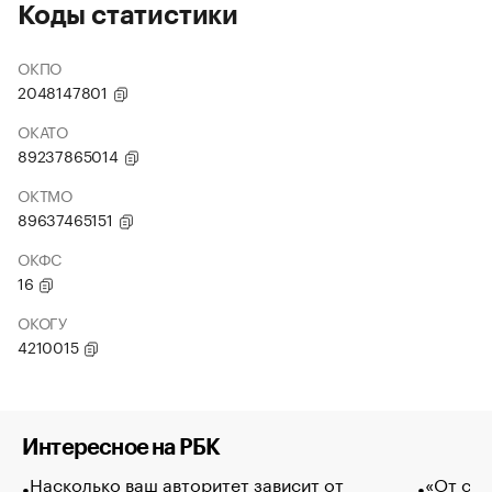
Коды статистики
ОКПО
2048147801
ОКАТО
89237865014
ОКТМО
89637465151
ОКФС
16
ОКОГУ
4210015
Интересное на РБК
Насколько ваш авторитет зависит от
«От спо