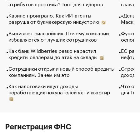
атрибутов престижа? Тест для лидеров
глава к
Казино проиграло. Как ИИ-агенты
«Деньги
разрушают букмекерскую индустрию
Маск в 
Выживают сильнейших. Почему компании
Функции
избавляются от лучших сотрудников
основ э
Как банк Wildberries резко нарастил
ЕС раз
кредиты селлерам до атак на склады
нефти —
Сотрудники открыли новый способ вредить
Стресс 
компаниям. Зачем им это
доходов
Как налоговики ищут доходы
Что обв
неработающих покупателей яхт и квартир
для Tel
Регистрация ФНС