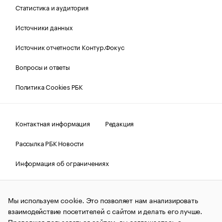
Статистика и аудитория
Источники данных
Источник отчетности Контур.Фокус
Вопросы и ответы
Политика Cookies РБК
Контактная информация
Редакция
Рассылка РБК Новости
Информация об ограничениях
Правовая информация
О соблюдении авторских прав
Мы используем cookie. Это позволяет нам анализировать
© АО «РОСБИЗНЕСКОНСАЛТИНГ»,
1995–2026.
Сообщения
и материалы информационного агентства «РБК»
взаимодействие посетителей с сайтом и делать его лучше.
(зарегистрировано Федеральной службой по надзору в сфере
Продолжая пользоваться сайтом, вы соглашаетесь с