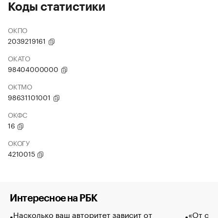
Коды статистики
ОКПО
2039219161
ОКАТО
98404000000
ОКТМО
98631101001
ОКФС
16
ОКОГУ
4210015
Интересное на РБК
Насколько ваш авторитет зависит от
«От спо