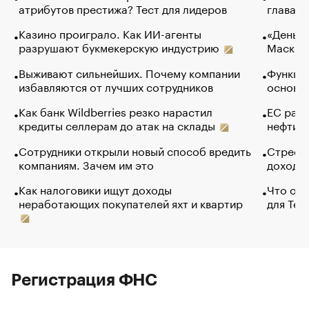
атрибутов престижа? Тест для лидеров
глава к
Казино проиграло. Как ИИ-агенты
«Деньги
разрушают букмекерскую индустрию
Маск в 
Выживают сильнейших. Почему компании
Функции
избавляются от лучших сотрудников
основ э
Как банк Wildberries резко нарастил
ЕС раз
кредиты селлерам до атак на склады
нефти —
Сотрудники открыли новый способ вредить
Стресс 
компаниям. Зачем им это
доходов
Как налоговики ищут доходы
Что обв
неработающих покупателей яхт и квартир
для Tel
Регистрация ФНС