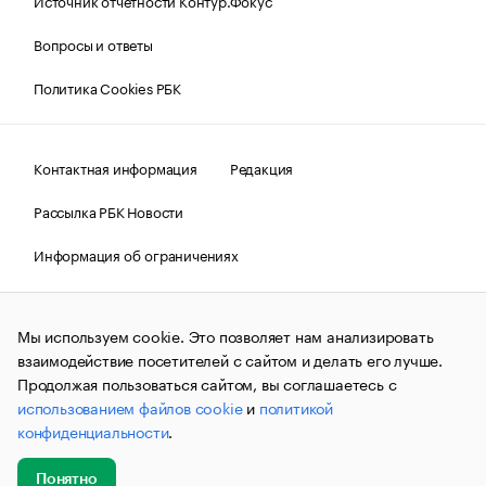
Источник отчетности Контур.Фокус
Вопросы и ответы
Политика Cookies РБК
Контактная информация
Редакция
Рассылка РБК Новости
Информация об ограничениях
Правовая информация
О соблюдении авторских прав
Мы используем cookie. Это позволяет нам анализировать
© АО «РОСБИЗНЕСКОНСАЛТИНГ»,
1995–2026.
Сообщения
и материалы информационного агентства «РБК»
взаимодействие посетителей с сайтом и делать его лучше.
(зарегистрировано Федеральной службой по надзору в сфере
Продолжая пользоваться сайтом, вы соглашаетесь с
связи, информационных технологий и массовых
использованием файлов cookie
и
политикой
коммуникаций (Роскомнадзор) 09.12.2015 за номером ИА
№ФС77-63848) сопровождаются пометкой «РБК». Отдельные
конфиденциальности
.
публикации могут содержать информацию,
не предназначенную для пользователей
до 18 лет.
companycardsfeedback@rbc.ru
Понятно