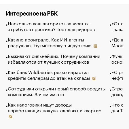
Интересное на РБК
Насколько ваш авторитет зависит от
«От спо
атрибутов престижа? Тест для лидеров
глава к
Казино проиграло. Как ИИ-агенты
«Деньги
разрушают букмекерскую индустрию
Маск в 
Выживают сильнейших. Почему компании
Функции
избавляются от лучших сотрудников
основ э
Как банк Wildberries резко нарастил
ЕС раз
кредиты селлерам до атак на склады
нефти —
Сотрудники открыли новый способ вредить
Стресс 
компаниям. Зачем им это
доходов
Как налоговики ищут доходы
Что обв
неработающих покупателей яхт и квартир
для Tel