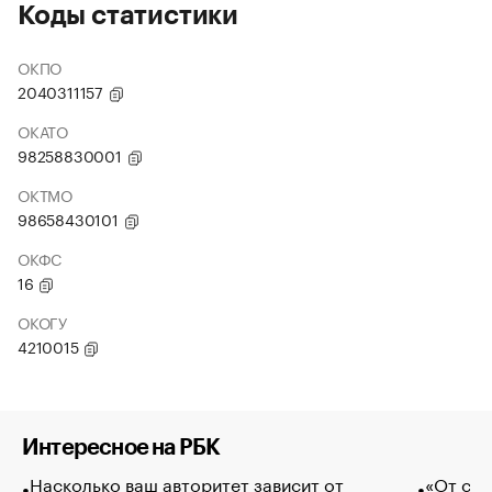
Коды статистики
ОКПО
2040311157
ОКАТО
98258830001
ОКТМО
98658430101
ОКФС
16
ОКОГУ
4210015
Интересное на РБК
Насколько ваш авторитет зависит от
«От спо