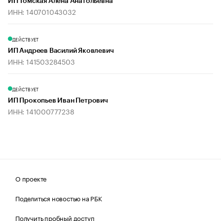
ИП Томская Алена Анатольевна
ИНН: 140701043032
ДЕЙСТВУЕТ
ИП Андреев Василий Яковлевич
ИНН: 141503284503
ДЕЙСТВУЕТ
ИП Прокопьев Иван Петрович
ИНН: 141000777238
О проекте
Поделиться новостью на РБК
Получить пробный доступ