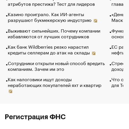
атрибутов престижа? Тест для лидеров
глава к
Казино проиграло. Как ИИ-агенты
«Деньги
разрушают букмекерскую индустрию
Маск в 
Выживают сильнейших. Почему компании
Функции
избавляются от лучших сотрудников
основ э
Как банк Wildberries резко нарастил
ЕС раз
кредиты селлерам до атак на склады
нефти —
Сотрудники открыли новый способ вредить
Стресс 
компаниям. Зачем им это
доходов
Как налоговики ищут доходы
Что обв
неработающих покупателей яхт и квартир
для Tel
Регистрация ФНС