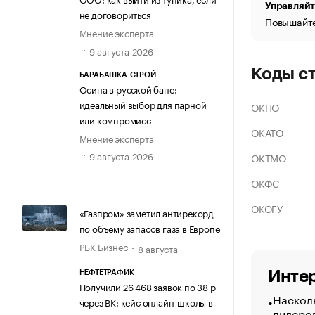
Управляйт
не договориться
Повышайте
Мнение эксперта
9 августа 2026
Коды с
БАРАБАШКА-СТРОЙ
Осина в русской бане:
идеальный выбор для парной
ОКПО
или компромисс
ОКАТО
Мнение эксперта
9 августа 2026
ОКТМО
ОКФС
ОКОГУ
«Газпром» заметил антирекорд
по объему запасов газа в Европе
РБК Бизнес
8 августа
Интер
НЕФТЕТРАФИК
Получили 26 468 заявок по 38 р
Насколь
через ВК: кейс онлайн-школы в
лидеро