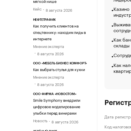
мягкой нише
Казино
Кейс
8 августа 2026
индуст
НЕФТЕТРАФИК
Выжива
Как получить клиентов на
сотруд
спецтехнику: находим лиды в
интернете
Как бан
склады
Мнение эксперта
8 августа 2026
Сотрудн
Как нал
ООО «МЕБЕЛЬ БИЗНЕС КОМФОРТ»
Как выбрать стулья для кухни
кварти
Мнение эксперта
8 августа 2026
ООО ФИРМА «НОВОСТОМ»
Smile Symphony внедрили
Регист
цифровое моделирование
улыбки перед винирами
Дата регистр
Новость
8 августа 2026
Код налогово