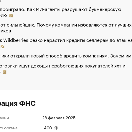
 проиграло. Как ИИ-агенты разрушают букмекерскую
рию
ют сильнейших. Почему компании избавляются от лучших
ников
к Wildberries резко нарастил кредиты селлерам до атак н
ики открыли новый способ вредить компаниям. Зачем им
оговики ищут доходы неработающих покупателей яхт и
р
рация ФНС
ации
28 февраля 2025
го органа
1400