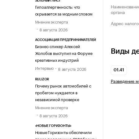
ЗЕЛЁНЫЙ ЛИСТ
Наименование
Гипоаллергенность: что
органа
скрывается за модным словом
Мнение эксперта
Адрес налого
8 августа 2026
АССОЦИАЦИЯ ПРЕДПРИНИМАТЕЛЕЙ
Бизнес-спикер Алексей
Виды д
Жолобов выступил на Форуме
креативных индустрий
Интервью
8 августа 2026
01.41
Разведение м
RULIZOR
Почему рынок автомобилей с
пробегом нуждается в
независимой проверке
Мнение эксперта
8 августа 2026
«НОВЫЕ ГОРИЗОНТЫ»
Новые Горизонты обеспечили
пресс-поддержку в СМИ бренду