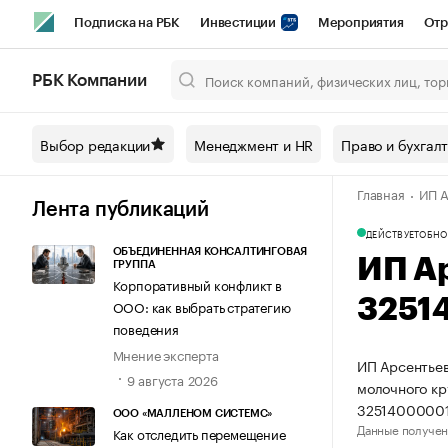
Подписка на РБК
Инвестиции
Мероприятия
Отр
Спорт
Школа управления РБК
РБК Образование
РБ
РБК Компании
Город
Стиль
Крипто
РБК Бизнес-среда
Дискусси
Выбор редакции
Менеджмент и HR
Право и бухгал
Спецпроекты СПб
Конференции СПб
Спецпроекты
Главная
ИП А
Технологии и медиа
Финансы
Рынок наличной валют
Лента публикаций
ДЕЙСТВУЕТ
ОБНО
ОБЪЕДИНЕННАЯ КОНСАЛТИНГОВАЯ
ИП А
ГРУППА
Корпоративный конфликт в
3251
ООО: как выбрать стратегию
поведения
Мнение эксперта
ИП Арсентьев
9 августа 2026
молочного кр
32514000001
ООО «МАЛЛЕНОМ СИСТЕМС»
Данные получен
Как отследить перемещение