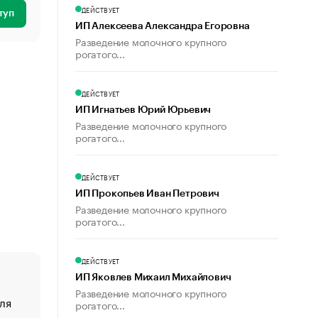
ДЕЙСТВУЕТ
туп
ИП Алексеева Александра Егоровна
Разведение молочного крупного
рогатого...
ДЕЙСТВУЕТ
ИП Игнатьев Юрий Юрьевич
Разведение молочного крупного
рогатого...
ДЕЙСТВУЕТ
ИП Прокопьев Иван Петрович
Разведение молочного крупного
рогатого...
ДЕЙСТВУЕТ
ИП Яковлев Михаил Михайлович
Разведение молочного крупного
ля
«От спорта тело стареет иначе». Как живет глава ко
рогатого...
создавшей GTA