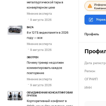
металлургической тары в
Информац
конвертерном цехе
Компания
Мнение эксперта
9 августа 2026
Управ
BAZA
8 и 12 ГБ видеопамяти в 2026
Профиль
году — все
Мнение эксперта
9 августа 2026
Профи
ЭВОТРЕН
Почему тренер не должен
Дата регистр
комментировать каждое
Регион
повторение
ОГРНИП
Мнение эксперта
9 августа 2026
ИНН
ОБЪЕДИНЕННАЯ КОНСАЛТИНГОВАЯ
ГРУППА
Корпоративный конфликт в
ООО: как выйти из тупика, если