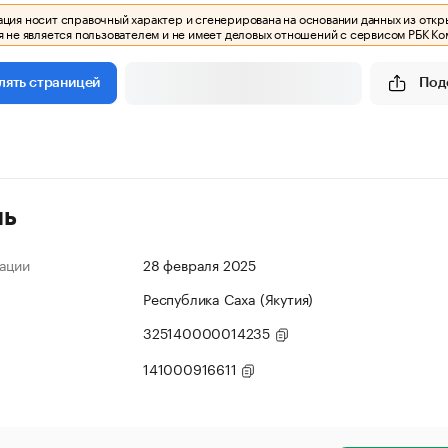
ия носит справочный характер и сгенерирована на основании данных из откр
 не является пользователем и не имеет деловых отношений с сервисом РБК Ко
Под
лять страницей
ль
ации
28 февраля 2025
Республика Саха (Якутия)
325140000014235
141000916611