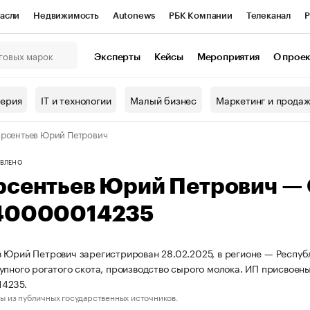
асли
Недвижимость
Autonews
РБК Компании
Телеканал
Р
К Курсы
РБК Life
Тренды
Визионеры
Национальные проекты
Эксперты
Кейсы
Мероприятия
О прое
онный клуб
Исследования
Кредитные рейтинги
Франшизы
Г
терия
IT и технологии
Малый бизнес
Маркетинг и прода
Проверка контрагентов
Политика
Экономика
Бизнес
рсентьев Юрий Петрович
ы
ВЛЕНО
рсентьев Юрий Петрович —
40000014235
 Юрий Петрович зарегистрирован 28.02.2025, в регионе — Республ
упного рогатого скота, производство сырого молока. ИП присвое
4235.
ы из публичных государственных источников.