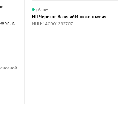
по
ДЕЙСТВУЕТ
ИП Чириков Василий Иннокентьевич
на ул, д
ИНН: 140901392707
ОСНОВНОЙ