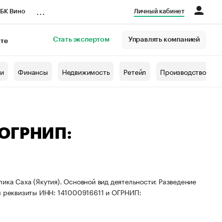
...
БК Вино
Личный кабинет
Стать экспертом
Управлять компанией
кте
азета
жи
Финансы
Недвижимость
Ретейл
Производство
 ОГРНИП:
ика Саха (Якутия). Основной вид деятельности: Разведение
ны реквизиты ИНН: 141000916611 и ОГРНИП: