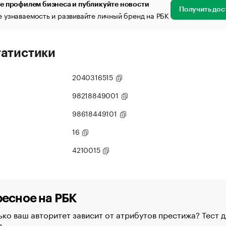
е профилем бизнеса и публикуйте новости
Получить дос
 узнаваемость и развивайте личный бренд на РБК
татистики
2040316515
98218849001
98618449101
16
4210015
есное на РБК
ко ваш авторитет зависит от атрибутов престижа? Тест д
в