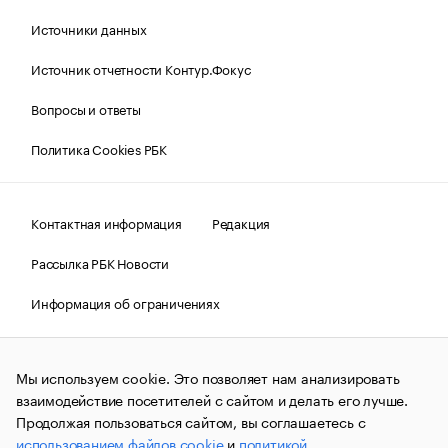
Источники данных
Источник отчетности Контур.Фокус
Вопросы и ответы
Политика Cookies РБК
Контактная информация
Редакция
Рассылка РБК Новости
Информация об ограничениях
Правовая информация
О соблюдении авторских прав
Мы используем cookie. Это позволяет нам анализировать
© АО «РОСБИЗНЕСКОНСАЛТИНГ»,
1995–2026.
Сообщения
и материалы информационного агентства «РБК»
взаимодействие посетителей с сайтом и делать его лучше.
(зарегистрировано Федеральной службой по надзору в сфере
Продолжая пользоваться сайтом, вы соглашаетесь с
связи, информационных технологий и массовых
использованием файлов cookie
и
политикой
коммуникаций (Роскомнадзор) 09.12.2015 за номером ИА