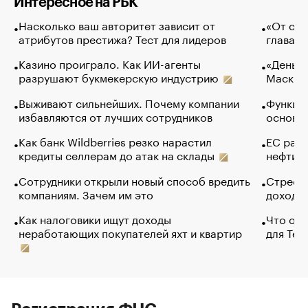
Интересное на РБК
Насколько ваш авторитет зависит от
«От спо
атрибутов престижа? Тест для лидеров
глава к
Казино проиграло. Как ИИ-агенты
«Деньги
разрушают букмекерскую индустрию
Маск в 
Выживают сильнейших. Почему компании
Функции
избавляются от лучших сотрудников
основ э
Как банк Wildberries резко нарастил
ЕС раз
кредиты селлерам до атак на склады
нефти —
Сотрудники открыли новый способ вредить
Стресс 
компаниям. Зачем им это
доходов
Как налоговики ищут доходы
Что обв
неработающих покупателей яхт и квартир
для Tel