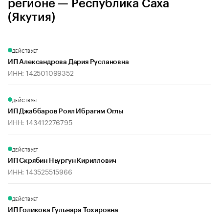
регионе — Республика Саха
(Якутия)
ДЕЙСТВУЕТ
ИП Александрова Дария Руслановна
ИНН: 142501099352
ДЕЙСТВУЕТ
ИП Джаббаров Роял Ибрагим Оглы
ИНН: 143412276795
ДЕЙСТВУЕТ
ИП Скрябин Ньургун Кириллович
ИНН: 143525515966
ДЕЙСТВУЕТ
ИП Голикова Гульнара Тохировна