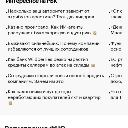
Интересное на РБК
Насколько ваш авторитет зависит от
«От спо
атрибутов престижа? Тест для лидеров
глава к
Казино проиграло. Как ИИ-агенты
«Деньги
разрушают букмекерскую индустрию
Маск в 
Выживают сильнейших. Почему компании
Функции
избавляются от лучших сотрудников
основ э
Как банк Wildberries резко нарастил
ЕС раз
кредиты селлерам до атак на склады
нефти —
Сотрудники открыли новый способ вредить
Стресс 
компаниям. Зачем им это
доходов
Как налоговики ищут доходы
Что обв
неработающих покупателей яхт и квартир
для Tel