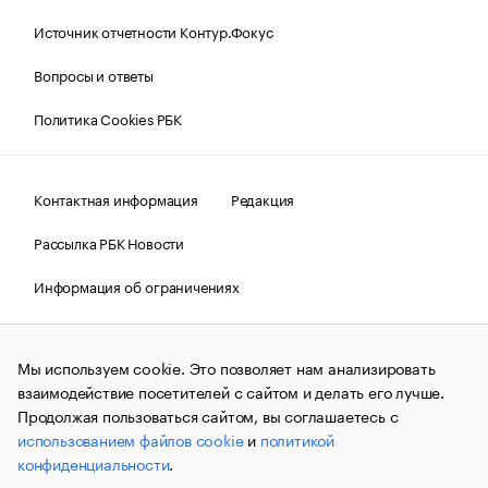
Источник отчетности Контур.Фокус
Вопросы и ответы
Политика Cookies РБК
Контактная информация
Редакция
Рассылка РБК Новости
Информация об ограничениях
Правовая информация
О соблюдении авторских прав
Мы используем cookie. Это позволяет нам анализировать
© АО «РОСБИЗНЕСКОНСАЛТИНГ»,
1995–2026.
Сообщения
и материалы информационного агентства «РБК»
взаимодействие посетителей с сайтом и делать его лучше.
(зарегистрировано Федеральной службой по надзору в сфере
Продолжая пользоваться сайтом, вы соглашаетесь с
связи, информационных технологий и массовых
использованием файлов cookie
и
политикой
коммуникаций (Роскомнадзор) 09.12.2015 за номером ИА
№ФС77-63848) сопровождаются пометкой «РБК». Отдельные
конфиденциальности
.
публикации могут содержать информацию,