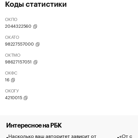
Коды статистики
ОКПО
2044322560
ОКАТО
98227557000
ОКТМО
98627157051
ОКФС
16
ОКОГУ
4210015
Интересное на РБК
Насколько ваш авторитет зависит от
«От спо