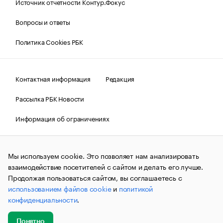
Источник отчетности Контур.Фокус
Вопросы и ответы
Политика Cookies РБК
Контактная информация
Редакция
Рассылка РБК Новости
Информация об ограничениях
Правовая информация
О соблюдении авторских прав
Мы используем cookie. Это позволяет нам анализировать
© АО «РОСБИЗНЕСКОНСАЛТИНГ»,
1995–2026.
Сообщения
и материалы информационного агентства «РБК»
взаимодействие посетителей с сайтом и делать его лучше.
(зарегистрировано Федеральной службой по надзору в сфере
Продолжая пользоваться сайтом, вы соглашаетесь с
связи, информационных технологий и массовых
использованием файлов cookie
и
политикой
коммуникаций (Роскомнадзор) 09.12.2015 за номером ИА
№ФС77-63848) сопровождаются пометкой «РБК». Отдельные
конфиденциальности
.
публикации могут содержать информацию,
не предназначенную для пользователей
до 18 лет.
companycardsfeedback@rbc.ru
Понятно