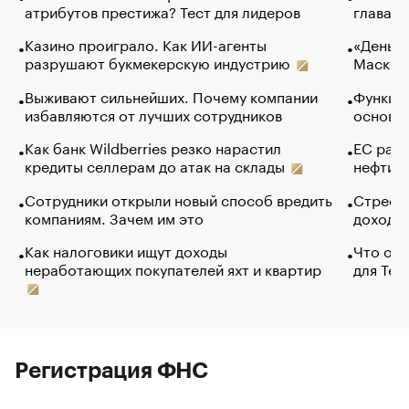
атрибутов престижа? Тест для лидеров
глава к
Казино проиграло. Как ИИ-агенты
«Деньги
разрушают букмекерскую индустрию
Маск в 
Выживают сильнейших. Почему компании
Функции
избавляются от лучших сотрудников
основ э
Как банк Wildberries резко нарастил
ЕС раз
кредиты селлерам до атак на склады
нефти —
Сотрудники открыли новый способ вредить
Стресс 
компаниям. Зачем им это
доходов
Как налоговики ищут доходы
Что обв
неработающих покупателей яхт и квартир
для Tel
Регистрация ФНС