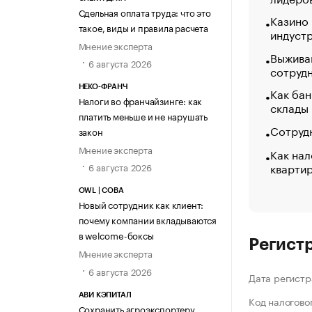
Сдельная оплата труда: что это
Казино
такое, виды и правила расчета
индуст
Мнение эксперта
Выжива
6 августа 2026
сотруд
НЕКО-ФРАНЧ
Как бан
Налоги во франчайзинге: как
склады
платить меньше и не нарушать
Сотрудн
закон
Мнение эксперта
Как нал
кварти
6 августа 2026
OWL | СОВА
Новый сотрудник как клиент:
почему компании вкладываются
в welcome-боксы
Регист
Мнение эксперта
6 августа 2026
Дата регистр
АВИ КЭПИТАЛ
Код налогово
Сохранить агроэкспортеру