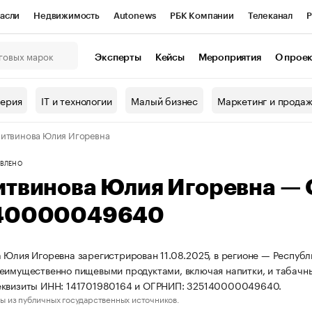
асли
Недвижимость
Autonews
РБК Компании
Телеканал
Р
К Курсы
РБК Life
Тренды
Визионеры
Национальные проекты
Эксперты
Кейсы
Мероприятия
О прое
онный клуб
Исследования
Кредитные рейтинги
Франшизы
Г
терия
IT и технологии
Малый бизнес
Маркетинг и прода
Проверка контрагентов
Политика
Экономика
Бизнес
итвинова Юлия Игоревна
ы
ВЛЕНО
итвинова Юлия Игоревна —
40000049640
 Юлия Игоревна зарегистрирован 11.08.2025, в регионе — Республи
еимущественно пищевыми продуктами, включая напитки, и табачн
еквизиты ИНН: 141701980164 и ОГРНИП: 325140000049640.
ы из публичных государственных источников.