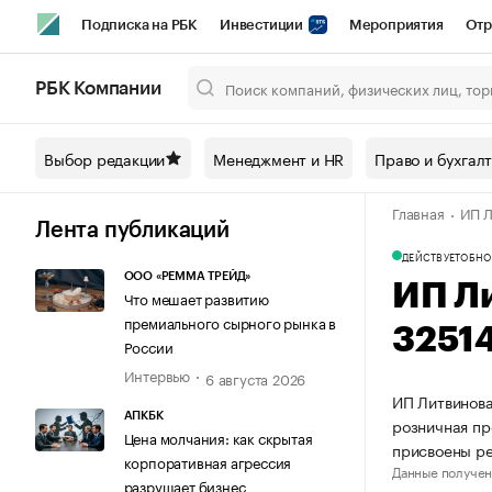
Подписка на РБК
Инвестиции
Мероприятия
Отр
Спорт
Школа управления РБК
РБК Образование
РБ
РБК Компании
Город
Стиль
Крипто
РБК Бизнес-среда
Дискусси
Выбор редакции
Менеджмент и HR
Право и бухгал
Спецпроекты СПб
Конференции СПб
Спецпроекты
Главная
ИП Л
Технологии и медиа
Финансы
Рынок наличной валют
Лента публикаций
ДЕЙСТВУЕТ
ОБНО
ООО «РЕММА ТРЕЙД»
ИП Л
Что мешает развитию
премиального сырного рынка в
3251
России
Интервью
6 августа 2026
ИП Литвинова
АПКБК
розничная пр
Цена молчания: как скрытая
присвоены р
корпоративная агрессия
Данные получен
разрушает бизнес