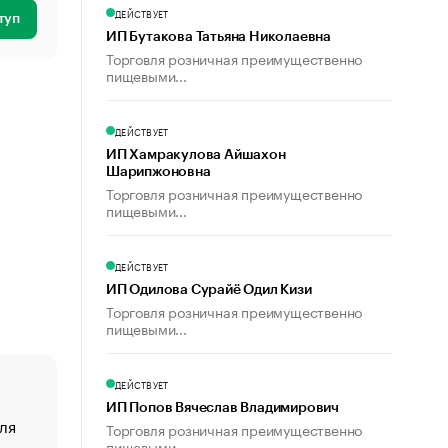
ДЕЙСТВУЕТ
туп
ИП Бутакова Татьяна Николаевна
Торговля розничная преимущественно
пищевыми...
ДЕЙСТВУЕТ
ИП Хамракулова Айшахон
Шарипжоновна
Торговля розничная преимущественно
пищевыми...
ДЕЙСТВУЕТ
ИП Одилова Сурайё Одил Кизи
Торговля розничная преимущественно
пищевыми...
ДЕЙСТВУЕТ
ИП Попов Вячеслав Владимирович
ля
«От спорта тело стареет иначе». Как живет глава ко
Торговля розничная преимущественно
создавшей GTA
пищевыми...