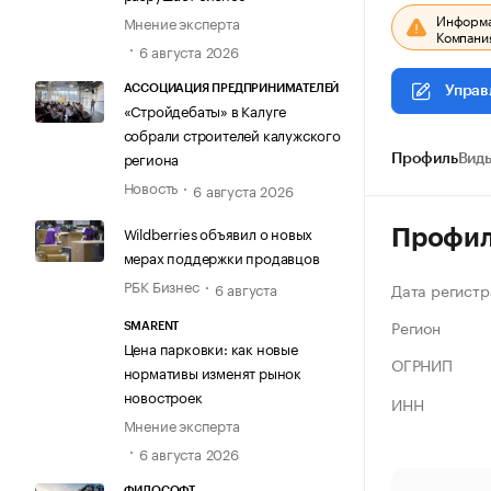
Информац
Мнение эксперта
Компания
6 августа 2026
АССОЦИАЦИЯ ПРЕДПРИНИМАТЕЛЕЙ
Управ
«Стройдебаты» в Калуге
собрали строителей калужского
региона
Профиль
Виды
Новость
6 августа 2026
Wildberries объявил о новых
Профи
мерах поддержки продавцов
РБК Бизнес
Дата регистр
6 августа
Регион
SMARENT
Цена парковки: как новые
ОГРНИП
нормативы изменят рынок
новостроек
ИНН
Мнение эксперта
6 августа 2026
ФИЛОСОФТ