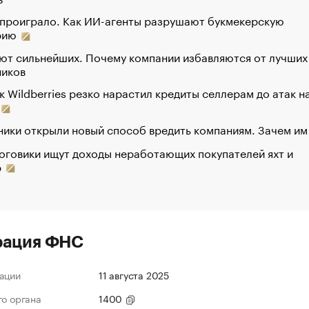
 проиграло. Как ИИ-агенты разрушают букмекерскую
рию
ют сильнейших. Почему компании избавляются от лучших
ников
к Wildberries резко нарастил кредиты селлерам до атак н
ики открыли новый способ вредить компаниям. Зачем им
оговики ищут доходы неработающих покупателей яхт и
р
рация ФНС
ации
11 августа 2025
го органа
1400