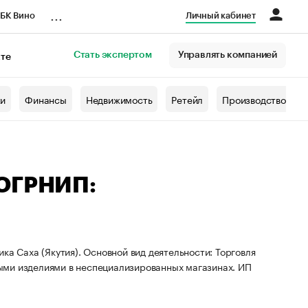
...
БК Вино
Личный кабинет
Стать экспертом
Управлять компанией
кте
азета
жи
Финансы
Недвижимость
Ретейл
Производство
 ОГРНИП:
ка Саха (Якутия). Основной вид деятельности: Торговля
ыми изделиями в неспециализированных магазинах. ИП