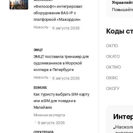
Управляйт
«Философт» интегрировал
Повышайте
оборудование BAS-IP с
платформой «Мажордом»
Новость
6 августа 2026
Коды с
ОКПО
ЭМЦТ
ОКАТО
ЭМЦТ поставила тренажер для
судомехаников в Морской
ОКТМО
колледж в Петербурге
Новость
ОКФС
6 августа 2026
ОКОГУ
ESIM365
Как туристу выбрать SIM-карту
или eSIM для поездки в
Малайзию
Мнение эксперта
Интер
6 августа 2026
Насколь
лидеро
СПЕКТРДАТА