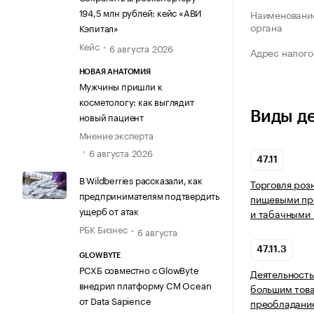
194,5 млн рублей: кейс «АВИ
Наименование
органа
Кэпитал»
Кейс
6 августа 2026
Адрес налого
НОВАЯ АНАТОМИЯ
Мужчины пришли к
косметологу: как выглядит
Виды д
новый пациент
Мнение эксперта
6 августа 2026
47.11
В Wildberries рассказали, как
Торговля роз
предпринимателям подтвердить
пищевыми про
ущерб от атак
и табачными 
РБК Бизнес
6 августа
47.11.3
GLOWBYTE
РСХБ совместно с GlowByte
Деятельность
внедрил платформу CM Ocean
большим тов
от Data Sapience
преобладани