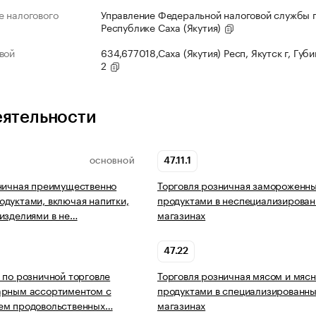
 налогового
Управление Федеральной налоговой службы 
Республике Саха (Якутия)
вой
634,677018,Саха (Якутия) Респ, Якутск г, Губи
2
еятельности
47.11.1
ОСНОВНОЙ
ничная преимущественно
Торговля розничная замороженн
дуктами, включая напитки,
продуктами в неспециализирова
изделиями в не…
магазинах
47.22
 по розничной торговле
Торговля розничная мясом и мяс
арным ассортиментом с
продуктами в специализированн
ем продовольственных…
магазинах