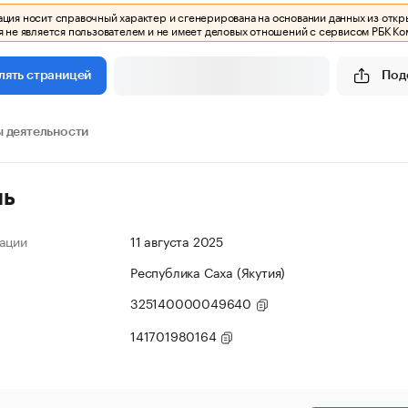
ия носит справочный характер и сгенерирована на основании данных из откр
 не является пользователем и не имеет деловых отношений с сервисом РБК Ко
Под
лять страницей
 деятельности
ль
ации
11 августа 2025
Республика Саха (Якутия)
325140000049640
141701980164