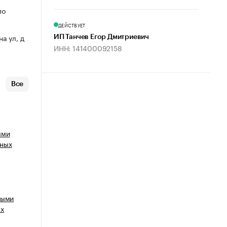
по
ДЕЙСТВУЕТ
на ул, д
ИП Танчев Егор Дмитриевич
ИНН: 141400092158
Все
ыми
нных
ными
ых