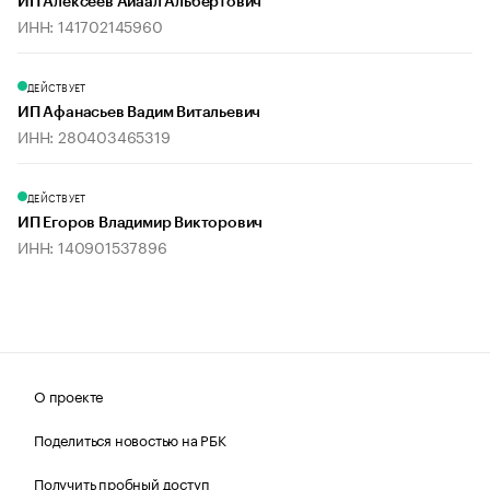
ИП Алексеев Айаал Альбертович
ИНН: 141702145960
ДЕЙСТВУЕТ
ИП Афанасьев Вадим Витальевич
ИНН: 280403465319
ДЕЙСТВУЕТ
ИП Егоров Владимир Викторович
ИНН: 140901537896
О проекте
Поделиться новостью на РБК
Получить пробный доступ