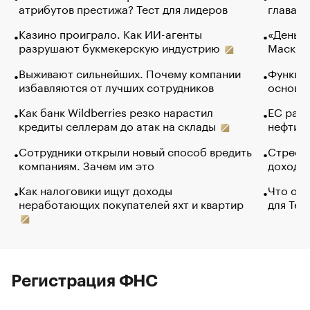
атрибутов престижа? Тест для лидеров
глава к
Казино проиграло. Как ИИ-агенты
«Деньги
разрушают букмекерскую индустрию
Маск в 
Выживают сильнейших. Почему компании
Функции
избавляются от лучших сотрудников
основ э
Как банк Wildberries резко нарастил
ЕС раз
кредиты селлерам до атак на склады
нефти —
Сотрудники открыли новый способ вредить
Стресс 
компаниям. Зачем им это
доходов
Как налоговики ищут доходы
Что обв
неработающих покупателей яхт и квартир
для Tel
Регистрация ФНС