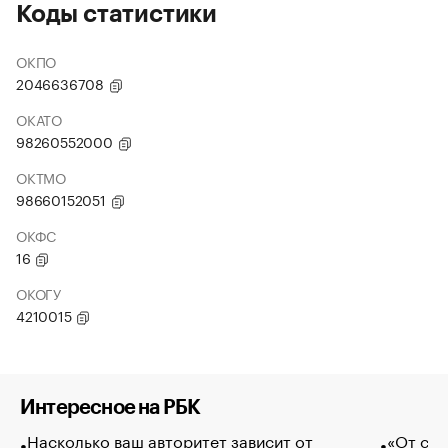
Коды статистики
ОКПО
2046636708
ОКАТО
98260552000
ОКТМО
98660152051
ОКФС
16
ОКОГУ
4210015
Интересное на РБК
Насколько ваш авторитет зависит от
«От спо