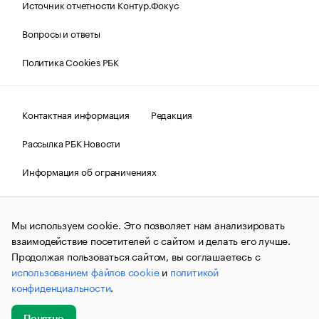
Источник отчетности Контур.Фокус
Вопросы и ответы
Политика Cookies РБК
Контактная информация
Редакция
Рассылка РБК Новости
Информация об ограничениях
Правовая информация
О соблюдении авторских прав
Мы используем cookie. Это позволяет нам анализировать
© АО «РОСБИЗНЕСКОНСАЛТИНГ»,
1995–2026.
Сообщения
и материалы информационного агентства «РБК»
взаимодействие посетителей с сайтом и делать его лучше.
(зарегистрировано Федеральной службой по надзору в сфере
Продолжая пользоваться сайтом, вы соглашаетесь с
связи, информационных технологий и массовых
использованием файлов cookie
и
политикой
коммуникаций (Роскомнадзор) 09.12.2015 за номером ИА
№ФС77-63848) сопровождаются пометкой «РБК». Отдельные
конфиденциальности
.
публикации могут содержать информацию,
не предназначенную для пользователей
до 18 лет.
companycardsfeedback@rbc.ru