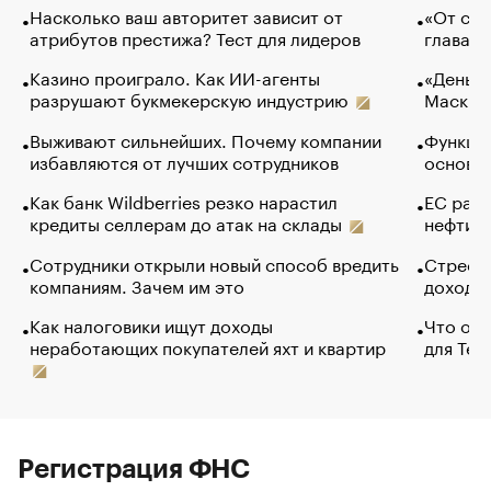
Насколько ваш авторитет зависит от
«От спо
атрибутов престижа? Тест для лидеров
глава к
Казино проиграло. Как ИИ-агенты
«Деньги
разрушают букмекерскую индустрию
Маск в 
Выживают сильнейших. Почему компании
Функции
избавляются от лучших сотрудников
основ э
Как банк Wildberries резко нарастил
ЕС раз
кредиты селлерам до атак на склады
нефти —
Сотрудники открыли новый способ вредить
Стресс 
компаниям. Зачем им это
доходов
Как налоговики ищут доходы
Что обв
неработающих покупателей яхт и квартир
для Tel
Регистрация ФНС