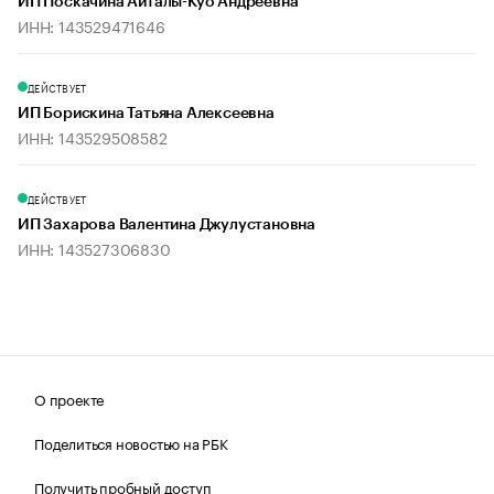
ИП Поскачина Айталы-Куо Андреевна
ИНН: 143529471646
ДЕЙСТВУЕТ
ИП Борискина Татьяна Алексеевна
ИНН: 143529508582
ДЕЙСТВУЕТ
ИП Захарова Валентина Джулустановна
ИНН: 143527306830
О проекте
Поделиться новостью на РБК
Получить пробный доступ