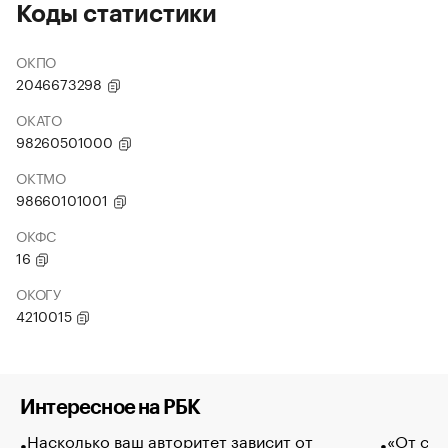
Коды статистики
ОКПО
2046673298
ОКАТО
98260501000
ОКТМО
98660101001
ОКФС
16
ОКОГУ
4210015
Интересное на РБК
Насколько ваш авторитет зависит от
«От спо