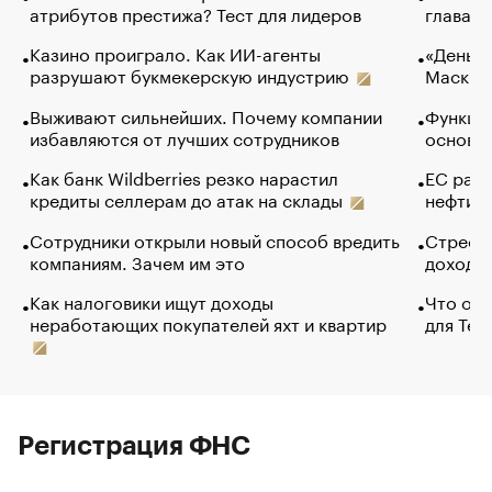
атрибутов престижа? Тест для лидеров
глава к
Казино проиграло. Как ИИ-агенты
«Деньги
разрушают букмекерскую индустрию
Маск в 
Выживают сильнейших. Почему компании
Функции
избавляются от лучших сотрудников
основ э
Как банк Wildberries резко нарастил
ЕС раз
кредиты селлерам до атак на склады
нефти —
Сотрудники открыли новый способ вредить
Стресс 
компаниям. Зачем им это
доходов
Как налоговики ищут доходы
Что обв
неработающих покупателей яхт и квартир
для Tel
Регистрация ФНС