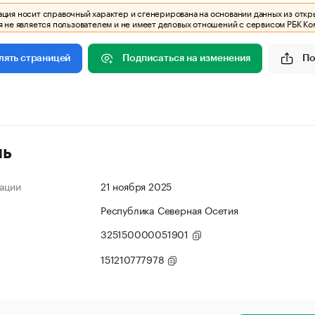
ия носит справочный характер и сгенерирована на основании данных из откр
 не является пользователем и не имеет деловых отношений с сервисом РБК Ко
Подписаться на изменения
По
лять страницей
ль
ации
21 ноября 2025
Республика Северная Осетия
325150000051901
151210777978