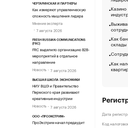
ЧЕРТАРИНСКАЯ И ПАРТНЕРЫ
Казино
Как измеряют управленческую
индуст
сложность мышления лидера
Выжива
Мнение эксперта
сотруд
7 августа 2026
Как бан
FRESH RUSSIAN COMMUNICATIONS
склады
(FRC)
FRC выделило организацию B2B-
Сотрудн
мероприятий в отдельное
направление
Как нал
кварти
Новость
7 августа 2026
ВЫСШАЯ ШКОЛА ЭКОНОМИКИ
НИУ ВШЭ и Правительство
Пермского края развивают
креативные индустрии
Регист
Новость
7 августа 2026
Дата регистр
ООО «ПРОЭКСТРИМ»
ПроЭкстрим начал предаудит
Код налогово