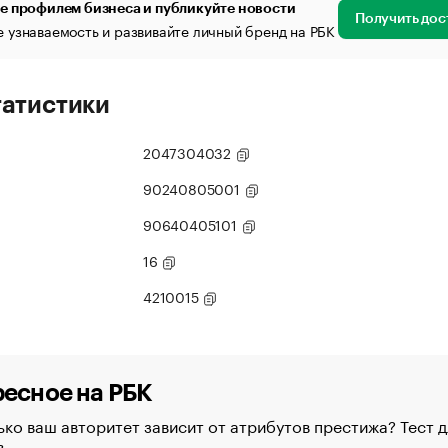
е профилем бизнеса и публикуйте новости
Получить дос
 узнаваемость и развивайте личный бренд на РБК
татистики
2047304032
90240805001
90640405101
16
4210015
есное на РБК
ко ваш авторитет зависит от атрибутов престижа? Тест д
в