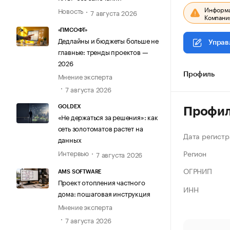
Информац
Новость
7 августа 2026
Компания
«ПМСОФТ»
Дедлайны и бюджеты больше не
Управ
главные: тренды проектов —
2026
Мнение эксперта
Профиль
7 августа 2026
GOLDEX
Профи
«Не держаться за решения»: как
сеть золотоматов растет на
Дата регистр
данных
Регион
Интервью
7 августа 2026
ОГРНИП
AMS SOFTWARE
Проект отопления частного
ИНН
дома: пошаговая инструкция
Мнение эксперта
7 августа 2026