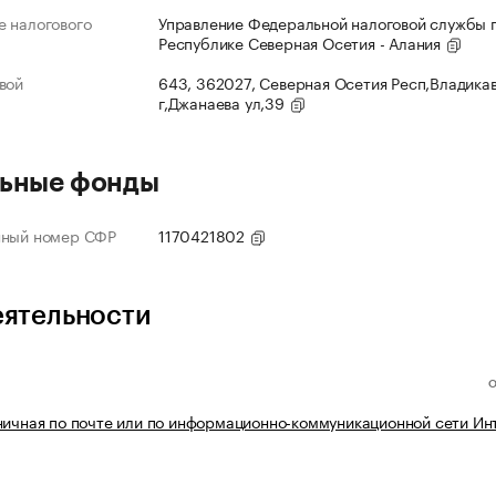
 налогового
Управление Федеральной налоговой службы 
Республике Северная Осетия - Алания
вой
643, 362027, Северная Осетия Респ,Владика
г,Джанаева ул,39
ьные фонды
нный номер СФР
1170421802
еятельности
ничная по почте или по информационно-коммуникационной сети Ин