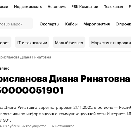
асли
Недвижимость
Autonews
РБК Компании
Телеканал
Р
К Курсы
РБК Life
Тренды
Визионеры
Национальные проекты
Эксперты
Кейсы
Мероприятия
О прое
онный клуб
Исследования
Кредитные рейтинги
Франшизы
Г
терия
IT и технологии
Малый бизнес
Маркетинг и прода
Проверка контрагентов
Политика
Экономика
Бизнес
рисланова Диана Ринатовна
ы
ВЛЕНО
рисланова Диана Ринатовн
50000051901
а Диана Ринатовна зарегистрирован 21.11.2025, в регионе — Респу
 почте или по информационно-коммуникационной сети Интернет. И
1901.
ы из публичных государственных источников.