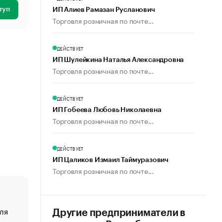
туп
ИП Алиев Рамазан Русланович
Торговля розничная по почте...
ДЕЙСТВУЕТ
ИП Шулейкина Наталья Александровна
Торговля розничная по почте...
ДЕЙСТВУЕТ
ИП Гобеева Любовь Николаевна
Торговля розничная по почте...
ДЕЙСТВУЕТ
ИП Цаликов Измаил Таймуразович
Торговля розничная по почте...
ля
«От спорта тело стареет иначе». Как живет глава ко
Другие предприниматели в
создавшей GTA