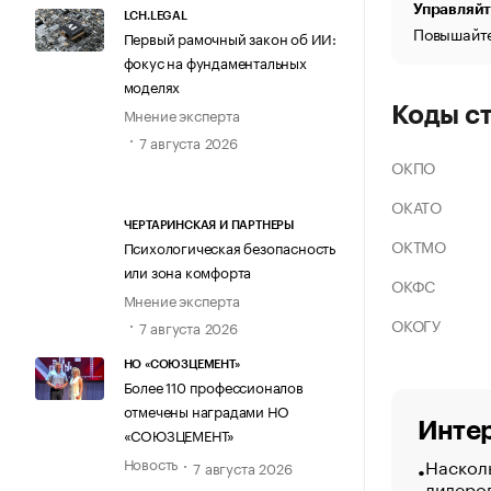
Управляйт
LCH.LEGAL
Повышайте
Первый рамочный закон об ИИ:
фокус на фундаментальных
моделях
Коды с
Мнение эксперта
7 августа 2026
ОКПО
ОКАТО
ЧЕРТАРИНСКАЯ И ПАРТНЕРЫ
ОКТМО
Психологическая безопасность
или зона комфорта
ОКФС
Мнение эксперта
ОКОГУ
7 августа 2026
НО «СОЮЗЦЕМЕНТ»
Более 110 профессионалов
отмечены наградами НО
Интер
«СОЮЗЦЕМЕНТ»
Насколь
Новость
7 августа 2026
лидеро