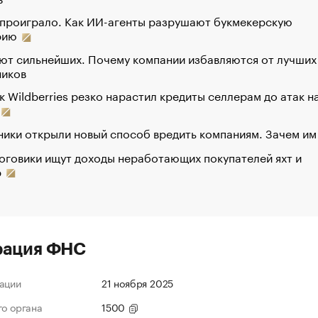
 проиграло. Как ИИ-агенты разрушают букмекерскую
рию
ют сильнейших. Почему компании избавляются от лучших
ников
к Wildberries резко нарастил кредиты селлерам до атак н
ики открыли новый способ вредить компаниям. Зачем им
оговики ищут доходы неработающих покупателей яхт и
р
рация ФНС
ации
21 ноября 2025
го органа
1500