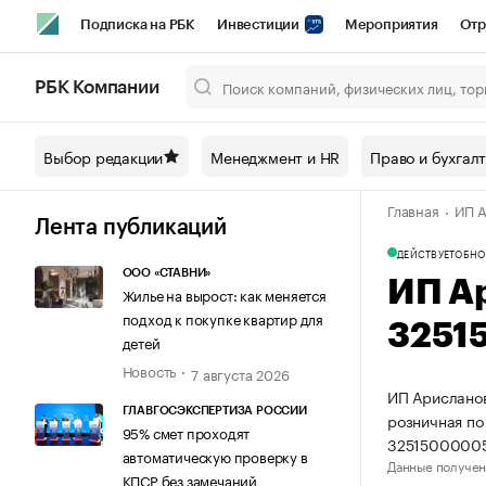
Подписка на РБК
Инвестиции
Мероприятия
Отр
Спорт
Школа управления РБК
РБК Образование
РБ
РБК Компании
Город
Стиль
Крипто
РБК Бизнес-среда
Дискусси
Выбор редакции
Менеджмент и HR
Право и бухгал
Спецпроекты СПб
Конференции СПб
Спецпроекты
Главная
ИП А
Технологии и медиа
Финансы
Рынок наличной валют
Лента публикаций
ДЕЙСТВУЕТ
ОБНО
ООО «СТАВНИ»
ИП А
Жилье на вырост: как меняется
подход к покупке квартир для
3251
детей
Новость
7 августа 2026
ИП Арисланов
ГЛАВГОСЭКСПЕРТИЗА РОССИИ
розничная по
95% смет проходят
32515000005
автоматическую проверку в
Данные получен
КПСР без замечаний