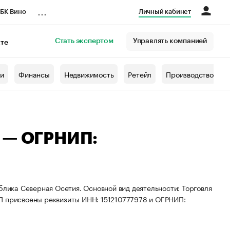
...
БК Вино
Личный кабинет
Стать экспертом
Управлять компанией
кте
азета
жи
Финансы
Недвижимость
Ретейл
Производство
а — ОГРНИП:
блика Северная Осетия. Основной вид деятельности: Торговля
П присвоены реквизиты ИНН: 151210777978 и ОГРНИП: