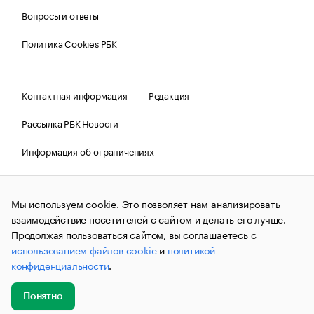
Вопросы и ответы
Политика Cookies РБК
Контактная информация
Редакция
Рассылка РБК Новости
Информация об ограничениях
Правовая информация
О соблюдении авторских прав
Мы используем cookie. Это позволяет нам анализировать
© АО «РОСБИЗНЕСКОНСАЛТИНГ»,
1995–2026.
Сообщения
и материалы информационного агентства «РБК»
взаимодействие посетителей с сайтом и делать его лучше.
(зарегистрировано Федеральной службой по надзору в сфере
Продолжая пользоваться сайтом, вы соглашаетесь с
связи, информационных технологий и массовых
использованием файлов cookie
и
политикой
коммуникаций (Роскомнадзор) 09.12.2015 за номером ИА
№ФС77-63848) сопровождаются пометкой «РБК». Отдельные
конфиденциальности
.
публикации могут содержать информацию,
не предназначенную для пользователей
до 18 лет.
companycardsfeedback@rbc.ru
Понятно