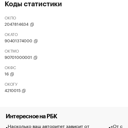
Коды статистики
ОКПО
2047814634
ОКАТО
90401374000
ОКТМО
90701000001
ОКФС
16
ОКОГУ
4210015
Интересное на РБК
Насколько ваш авторитет зависит от
«От спо