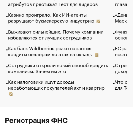
атрибутов престижа? Тест для лидеров
глава к
Казино проиграло. Как ИИ-агенты
«Деньги
разрушают букмекерскую индустрию
Маск в 
Выживают сильнейших. Почему компании
Функции
избавляются от лучших сотрудников
основ э
Как банк Wildberries резко нарастил
ЕС раз
кредиты селлерам до атак на склады
нефти —
Сотрудники открыли новый способ вредить
Стресс 
компаниям. Зачем им это
доходов
Как налоговики ищут доходы
Что обв
неработающих покупателей яхт и квартир
для Tel
Регистрация ФНС