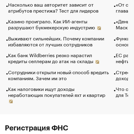
Насколько ваш авторитет зависит от
«От спо
атрибутов престижа? Тест для лидеров
глава к
Казино проиграло. Как ИИ-агенты
«Деньги
разрушают букмекерскую индустрию
Маск в 
Выживают сильнейших. Почему компании
Функции
избавляются от лучших сотрудников
основ э
Как банк Wildberries резко нарастил
ЕС раз
кредиты селлерам до атак на склады
нефти —
Сотрудники открыли новый способ вредить
Стресс 
компаниям. Зачем им это
доходов
Как налоговики ищут доходы
Что обв
неработающих покупателей яхт и квартир
для Tel
Регистрация ФНС