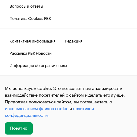
Вопросы и ответы
Политика Cookies РБК
Контактная информация
Редакция
Рассылка РБК Новости
Информация об ограничениях
Правовая информация
О соблюдении авторских прав
Мы используем cookie. Это позволяет нам анализировать
© АО «РОСБИЗНЕСКОНСАЛТИНГ»,
1995–2026.
Сообщения
и материалы информационного агентства «РБК»
взаимодействие посетителей с сайтом и делать его лучше.
(зарегистрировано Федеральной службой по надзору в сфере
Продолжая пользоваться сайтом, вы соглашаетесь с
связи, информационных технологий и массовых
использованием файлов cookie
и
политикой
коммуникаций (Роскомнадзор) 09.12.2015 за номером ИА
№ФС77-63848) сопровождаются пометкой «РБК». Отдельные
конфиденциальности
.
публикации могут содержать информацию,
не предназначенную для пользователей
до 18 лет.
companycardsfeedback@rbc.ru
Понятно
Добавить