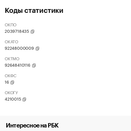
Коды статистики
ОКПО
2039718435
ОКАТО
92248000009
ОКТМО
92648410116
ОКФС
16
ОКОГУ
4210015
Интересное на РБК