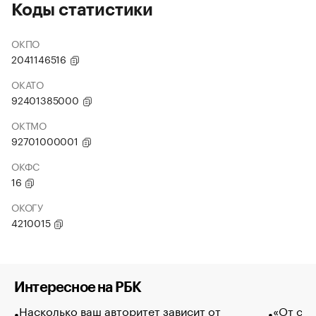
Коды статистики
ОКПО
2041146516
ОКАТО
92401385000
ОКТМО
92701000001
ОКФС
16
ОКОГУ
4210015
Интересное на РБК
Насколько ваш авторитет зависит от
«От спо