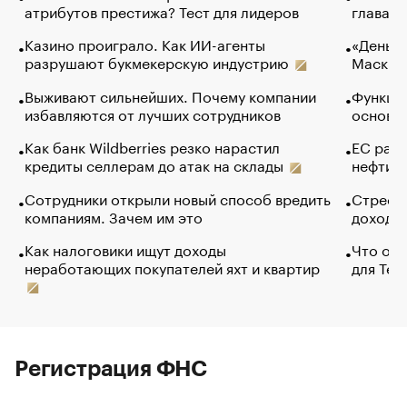
атрибутов престижа? Тест для лидеров
глава к
Казино проиграло. Как ИИ-агенты
«Деньги
разрушают букмекерскую индустрию
Маск в 
Выживают сильнейших. Почему компании
Функции
избавляются от лучших сотрудников
основ э
Как банк Wildberries резко нарастил
ЕС раз
кредиты селлерам до атак на склады
нефти —
Сотрудники открыли новый способ вредить
Стресс 
компаниям. Зачем им это
доходов
Как налоговики ищут доходы
Что обв
неработающих покупателей яхт и квартир
для Tel
Регистрация ФНС