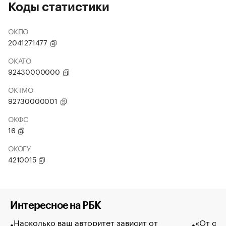
Коды статистики
ОКПО
2041271477
ОКАТО
92430000000
ОКТМО
92730000001
ОКФС
16
ОКОГУ
4210015
Интересное на РБК
Насколько ваш авторитет зависит от
«От спо