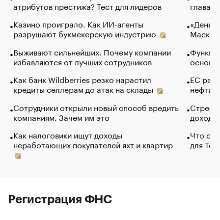
атрибутов престижа? Тест для лидеров
глава к
Казино проиграло. Как ИИ-агенты
«Деньги
разрушают букмекерскую индустрию
Маск в 
Выживают сильнейших. Почему компании
Функции
избавляются от лучших сотрудников
основ э
Как банк Wildberries резко нарастил
ЕС раз
кредиты селлерам до атак на склады
нефти —
Сотрудники открыли новый способ вредить
Стресс 
компаниям. Зачем им это
доходов
Как налоговики ищут доходы
Что обв
неработающих покупателей яхт и квартир
для Tel
Регистрация ФНС