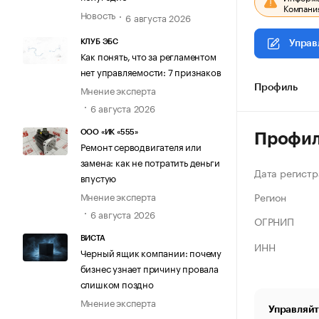
Компания
Новость
6 августа 2026
КЛУБ ЭБС
Управ
Как понять, что за регламентом
нет управляемости: 7 признаков
Мнение эксперта
Профиль
6 августа 2026
ООО «ИК «555»
Профи
Ремонт серводвигателя или
замена: как не потратить деньги
Дата регистр
впустую
Регион
Мнение эксперта
6 августа 2026
ОГРНИП
ВИСТА
ИНН
Черный ящик компании: почему
бизнес узнает причину провала
слишком поздно
Мнение эксперта
Управляйт