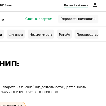
...
БК Вино
Личный кабинет
Стать экспертом
Управлять компанией
кте
азета
жи
Финансы
Недвижимость
Ретейл
Производство
РНИП:
 Татарстан. Основной вид деятельности: Деятельность
877445 и ОГРНИП: 325169000080600.
ытых источников.