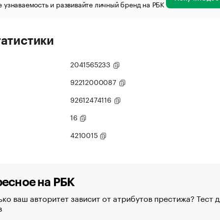
 узнаваемость и развивайте личный бренд на РБК
татистики
2041565233
92212000087
92612474116
16
4210015
есное на РБК
ко ваш авторитет зависит от атрибутов престижа? Тест д
в