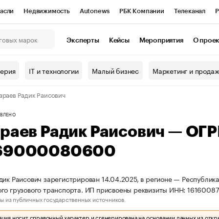
асли
Недвижимость
Autonews
РБК Компании
Телеканал
Р
К Курсы
РБК Life
Тренды
Визионеры
Национальные проекты
Эксперты
Кейсы
Мероприятия
О прое
онный клуб
Исследования
Кредитные рейтинги
Франшизы
Г
терия
IT и технологии
Малый бизнес
Маркетинг и прода
Проверка контрагентов
Политика
Экономика
Бизнес
араев Радик Раисович
ы
ВЛЕНО
араев Радик Раисович — ОГ
69000080600
дик Раисович зарегистрирован 14.04.2025, в регионе — Республика
го грузового транспорта. ИП присвоены реквизиты ИНН: 161600
ы из публичных государственных источников.
ия носит справочный характер и сгенерирована на основании данных из откр