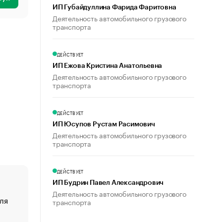
ИП Губайдуллина Фарида Фаритовна
Деятельность автомобильного грузового
транспорта
ДЕЙСТВУЕТ
ИП Ежова Кристина Анатольевна
Деятельность автомобильного грузового
транспорта
ДЕЙСТВУЕТ
ИП Юсупов Рустам Расимович
Деятельность автомобильного грузового
транспорта
ДЕЙСТВУЕТ
ИП Будрин Павел Александрович
Деятельность автомобильного грузового
ля
«От спорта тело стареет иначе». Как живет глава ко
транспорта
создавшей GTA