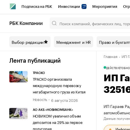
Подписка на РБК
Инвестиции
Мероприятия
Отр
Спорт
Школа управления РБК
РБК Образование
РБ
РБК Компании
Город
Стиль
Крипто
РБК Бизнес-среда
Дискусси
Выбор редакции
Менеджмент и HR
Право и бухгал
Спецпроекты СПб
Конференции СПб
Спецпроекты
Главная
ИП Г
Технологии и медиа
Финансы
Рынок наличной валют
Лента публикаций
ДЕЙСТВУЕТ
ОБНО
ТРАСКО
ИП Г
ТРАСКО организовала
международную перевозку
3251
негабаритного груза из Китая
Новость
6 августа 2026
ИП Гараев Ра
АО АКБ «НОВИКОМБАНК»
автомобильно
НОВИКОМ увеличил объем
Данные получен
депозитов на 29% за первое
полугодие
Информац