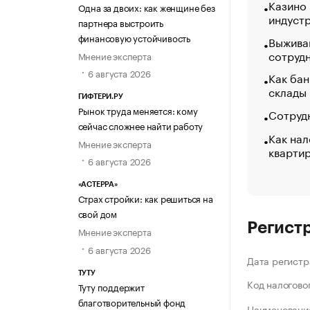
Казино
Одна за двоих: как женщине без
индуст
партнера выстроить
финансовую устойчивость
Выжива
сотруд
Мнение эксперта
6 августа 2026
Как бан
склады
ГИФТЕРИ.РУ
Рынок труда меняется: кому
Сотрудн
сейчас сложнее найти работу
Как нал
Мнение эксперта
кварти
6 августа 2026
«АСТЕРРА»
Страх стройки: как решиться на
свой дом
Регист
Мнение эксперта
6 августа 2026
Дата регистр
ТУТУ
Код налогово
Туту поддержит
благотворительный фонд
Наименование