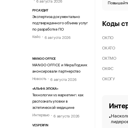
6 августа 2026
Повышайте
РУСАУДИТ
Экспертиза документально
подтвержденного объема услуг
Коды с
по разработке ПО
Кейс
ОКПО
6 августа 2026
ОКАТО
ОКТМО
MANGO OFFICE
MANGO OFFICE и МираЛоджик
ОКФС
анонсировали партнерство
ОКОГУ
Новость
6 августа 2026
«АЛЬФА ЭПОХА»
Технологии vs маркетинг: как
распознать уловки в
Интер
эстетической медицине
Насколь
Интервью
6 августа 2026
лидеро
VESPERFIN