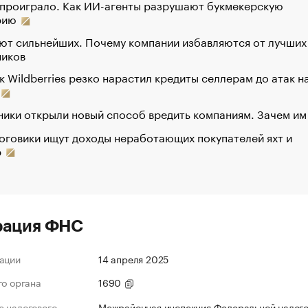
 проиграло. Как ИИ-агенты разрушают букмекерскую
рию
ют сильнейших. Почему компании избавляются от лучших
ников
к Wildberries резко нарастил кредиты селлерам до атак н
ики открыли новый способ вредить компаниям. Зачем им
оговики ищут доходы неработающих покупателей яхт и
р
рация ФНС
ации
14 апреля 2025
го органа
1690
 налогового
Межрайонная инспекция Федеральной налог