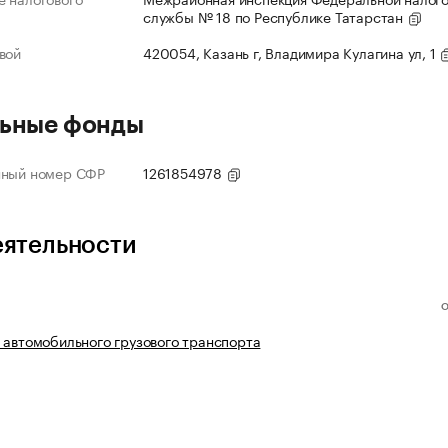
службы № 18 по Республике Татарстан
вой
420054, Казань г, Владимира Кулагина ул, 1
ьные фонды
нный номер СФР
1261854978
еятельности
 автомобильного грузового транспорта