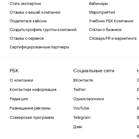
Стать экспертом
Вебинары
Отзывы о вашей компании
Мероприятия
Поделиться кейсом
Учебник РБК Компании
Создать профиль группы компаний
Статьи о бизнесе
Отзывы о сервисе
Словарь PR и маркетинга
Сертифицированные партнеры
РБК
Социальные сети
О компании
ВКонтакте
С
Контактная информация
Twitter
Е
Редакция
Одноклассники
Размещение рекламы
YouTube
Стажерская программа
Telegram
В
Дзен
К