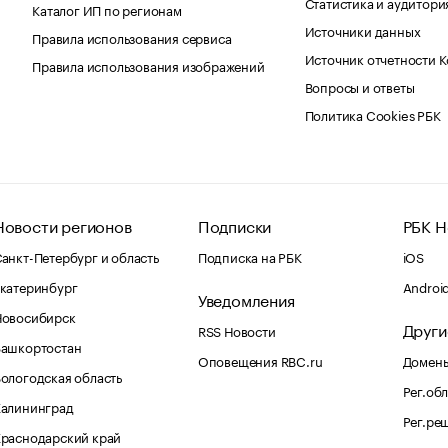
Статистика и аудитори
Каталог ИП по регионам
Источники данных
Правила использования сервиса
Источник отчетности 
Правила использования изображений
Вопросы и ответы
Политика Cookies РБК
Новости регионов
Подписки
РБК Н
анкт-Петербург и область
Подписка на РБК
iOS
катеринбург
Androi
Уведомления
Новосибирск
Други
RSS Новости
Башкортостан
Оповещения RBC.ru
Домены
ологодская область
Рег.об
Калининград
Рег.ре
раснодарский край