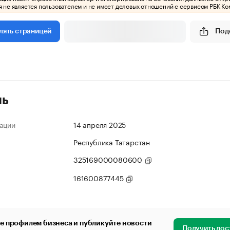
 не является пользователем и не имеет деловых отношений с сервисом РБК Ко
Под
лять страницей
ль
ации
14 апреля 2025
Республика Татарстан
325169000080600
161600877445
е профилем бизнеса и публикуйте новости
Получить дос