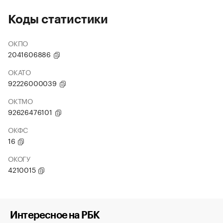
Коды статистики
ОКПО
2041606886
ОКАТО
92226000039
ОКТМО
92626476101
ОКФС
16
ОКОГУ
4210015
Интересное на РБК