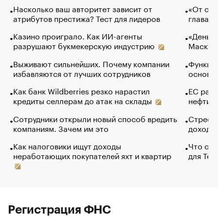
Насколько ваш авторитет зависит от
«От спо
атрибутов престижа? Тест для лидеров
глава к
Казино проиграло. Как ИИ-агенты
«Деньги
разрушают букмекерскую индустрию
Маск в 
Выживают сильнейших. Почему компании
Функции
избавляются от лучших сотрудников
основ э
Как банк Wildberries резко нарастил
ЕС раз
кредиты селлерам до атак на склады
нефти —
Сотрудники открыли новый способ вредить
Стресс 
компаниям. Зачем им это
доходов
Как налоговики ищут доходы
Что обв
неработающих покупателей яхт и квартир
для Tel
Регистрация ФНС