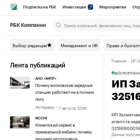
Подписка на РБК
Инвестиции
Мероприятия
Отр
Спорт
Школа управления РБК
РБК Образование
РБ
РБК Компании
Город
Стиль
Крипто
РБК Бизнес-среда
Дискусси
Выбор редакции
Менеджмент и HR
Право и бухгал
Спецпроекты СПб
Конференции СПб
Спецпроекты
Главная
ИП З
Технологии и медиа
Финансы
Рынок наличной валют
Лента публикаций
ДЕЙСТВУЕТ
ОБНО
АНО «АИПР»
ИП З
Почему московские зарядные
станции работают не в полную
3251
силу
Интервью
7 августа 2026
ИП Захматова
RICCHE
агентств нед
Клиентский сервис в
32516900016
премиальной мебели: почему
Данные получен
продают не продавцы