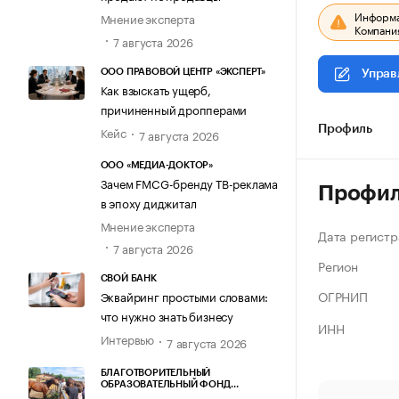
Информац
Мнение эксперта
Компания
7 августа 2026
ООО ПРАВОВОЙ ЦЕНТР «ЭКСПЕРТ»
Управ
Как взыскать ущерб,
причиненный дропперами
Кейс
Профиль
7 августа 2026
ООО «МЕДИА-ДОКТОР»
Зачем FMCG-бренду ТВ-реклама
Профи
в эпоху диджитал
Мнение эксперта
Дата регистр
7 августа 2026
Регион
СВОЙ БАНК
ОГРНИП
Эквайринг простыми словами:
что нужно знать бизнесу
ИНН
Интервью
7 августа 2026
БЛАГОТВОРИТЕЛЬНЫЙ
ОБРАЗОВАТЕЛЬНЫЙ ФОНД
«МАРХАМАТ»