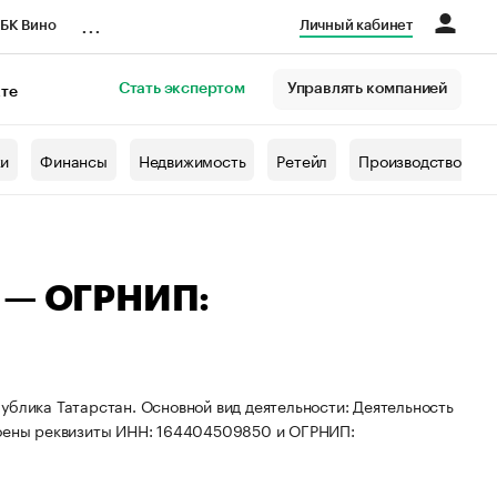
...
БК Вино
Личный кабинет
Стать экспертом
Управлять компанией
кте
азета
жи
Финансы
Недвижимость
Ретейл
Производство
а — ОГРНИП:
ублика Татарстан. Основной вид деятельности: Деятельность
своены реквизиты ИНН: 164404509850 и ОГРНИП: