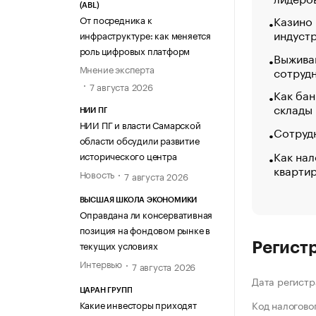
(ABL)
Казино
От посредника к
индуст
инфраструктуре: как меняется
роль цифровых платформ
Выжива
Мнение эксперта
сотруд
7 августа 2026
Как бан
склады
НИИ ПГ
НИИ ПГ и власти Самарской
Сотрудн
области обсудили развитие
Как нал
исторического центра
кварти
Новость
7 августа 2026
ВЫСШАЯ ШКОЛА ЭКОНОМИКИ
Оправдана ли консервативная
позиция на фондовом рынке в
текущих условиях
Регист
Интервью
7 августа 2026
Дата регистр
ЦАРАН ГРУПП
Какие инвесторы приходят
Код налогово