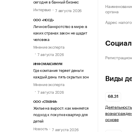
сегодня в банный бизнес
Наименование
Интервью
7 августа 2026
органа
ООО «НССД»
Адрес налого
Личное банкротство в мире: в
каких странах закон не щадит
человека
Социал
Мнение эксперта
7 августа 2026
Регистрацио
ИНФОМАКСИМУМ
Где компания теряет деньги
каждый день: пять скрытых зон
Виды д
Мнение эксперта
7 августа 2026
68.31
ООО «СТАВНИ»
Деятельность
Жилье на вырост: как меняется
вознагражден
подход к покупке квартир для
основе
детей
Новость
7 августа 2026