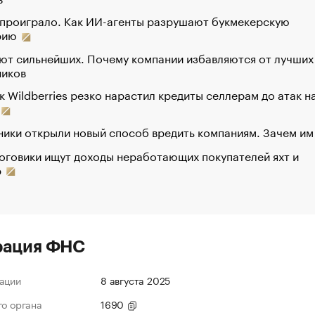
 проиграло. Как ИИ-агенты разрушают букмекерскую
рию
ют сильнейших. Почему компании избавляются от лучших
ников
к Wildberries резко нарастил кредиты селлерам до атак н
ики открыли новый способ вредить компаниям. Зачем им
оговики ищут доходы неработающих покупателей яхт и
р
рация ФНС
ации
8 августа 2025
го органа
1690