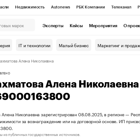
асли
Недвижимость
Autonews
РБК Компании
Телеканал
Р
К Курсы
РБК Life
Тренды
Визионеры
Национальные проекты
Эксперты
Кейсы
Мероприятия
О прое
онный клуб
Исследования
Кредитные рейтинги
Франшизы
Г
терия
IT и технологии
Малый бизнес
Маркетинг и прода
Проверка контрагентов
Политика
Экономика
Бизнес
ахматова Алена Николаевна
ы
ВЛЕНО
ахматова Алена Николаевн
69000163800
 Алена Николаевна зарегистрирован 08.08.2025, в регионе — Респ
вижимости за вознаграждение или на договорной основе. ИП при
3800.
ы из публичных государственных источников.