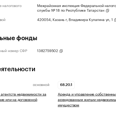
 налогового
Межрайонная инспекция Федеральной налог
службы № 18 по Республике Татарстан
вой
420054, Казань г, Владимира Кулагина ул, 1
ьные фонды
нный номер СФР
1382759502
еятельности
68.20.1
ОСНОВНОЙ
 агентств недвижимости за
Аренда и управление собственны
ие или на договорной
арендованным жилым недвижим
имуществом