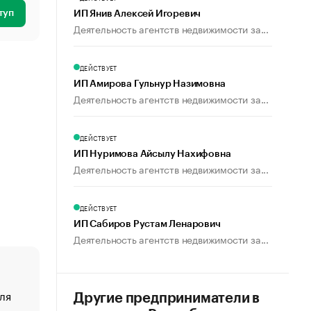
туп
ИП Янив Алексей Игоревич
Деятельность агентств недвижимости за...
ДЕЙСТВУЕТ
ИП Амирова Гульнур Назимовна
Деятельность агентств недвижимости за...
ДЕЙСТВУЕТ
ИП Нуримова Айсылу Нахифовна
Деятельность агентств недвижимости за...
ДЕЙСТВУЕТ
ИП Сабиров Рустам Ленарович
Деятельность агентств недвижимости за...
ля
«От спорта тело стареет иначе». Как живет глава ко
Другие предприниматели в
создавшей GTA