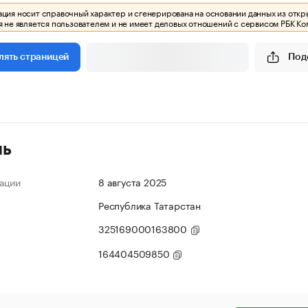
ия носит справочный характер и сгенерирована на основании данных из откр
 не является пользователем и не имеет деловых отношений с сервисом РБК Ко
Под
лять страницей
ль
ации
8 августа 2025
Республика Татарстан
325169000163800
164404509850