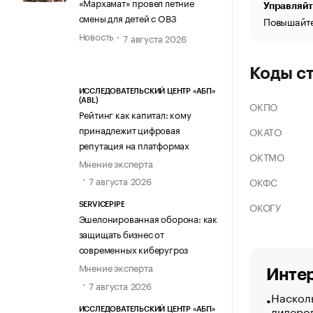
«Мархамат» провел летние
Управляйт
смены для детей с ОВЗ
Повышайте
Новость
7 августа 2026
Коды с
ИССЛЕДОВАТЕЛЬСКИЙ ЦЕНТР «АБП»
(ABL)
ОКПО
Рейтинг как капитал: кому
принадлежит цифровая
ОКАТО
репутация на платформах
ОКТМО
Мнение эксперта
7 августа 2026
ОКФС
ОКОГУ
SERVICEPIPE
Эшелонированная оборона: как
защищать бизнес от
современных киберугроз
Мнение эксперта
Интер
7 августа 2026
Насколь
лидеро
ИССЛЕДОВАТЕЛЬСКИЙ ЦЕНТР «АБП»