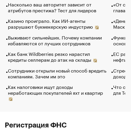
Насколько ваш авторитет зависит от
«От спо
атрибутов престижа? Тест для лидеров
глава к
Казино проиграло. Как ИИ-агенты
«Деньги
разрушают букмекерскую индустрию
Маск в 
Выживают сильнейших. Почему компании
Функции
избавляются от лучших сотрудников
основ э
Как банк Wildberries резко нарастил
ЕС раз
кредиты селлерам до атак на склады
нефти —
Сотрудники открыли новый способ вредить
Стресс 
компаниям. Зачем им это
доходов
Как налоговики ищут доходы
Что обв
неработающих покупателей яхт и квартир
для Tel
Регистрация ФНС