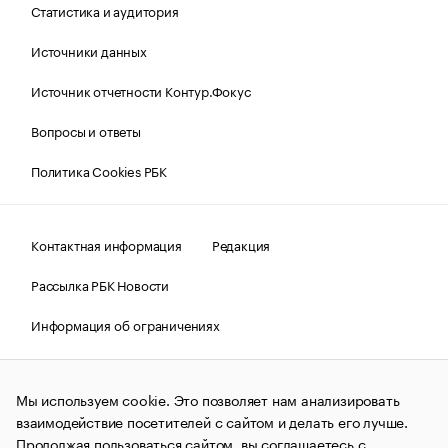
Статистика и аудитория
Источники данных
Источник отчетности Контур.Фокус
Вопросы и ответы
Политика Cookies РБК
Контактная информация
Редакция
Рассылка РБК Новости
Информация об ограничениях
Правовая информация
О соблюдении авторских прав
Мы используем cookie. Это позволяет нам анализировать
© АО «РОСБИЗНЕСКОНСАЛТИНГ»,
1995–2026.
Сообщения
и материалы информационного агентства «РБК»
взаимодействие посетителей с сайтом и делать его лучше.
(зарегистрировано Федеральной службой по надзору в сфере
Продолжая пользоваться сайтом, вы соглашаетесь с