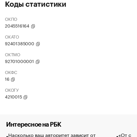
Коды статистики
ОКПО
2045516164
ОКАТО
92401385000
ОКТМО
92701000001
ОКФС
16
ОКОГУ
4210015
Интересное на РБК
Насколько ваш авторитет зависит от
«От спо