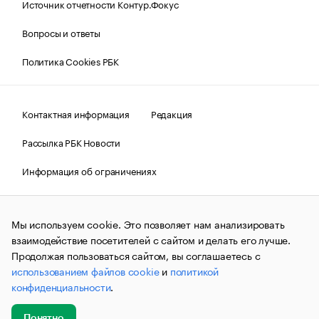
Источник отчетности Контур.Фокус
Вопросы и ответы
Политика Cookies РБК
Контактная информация
Редакция
Рассылка РБК Новости
Информация об ограничениях
Правовая информация
О соблюдении авторских прав
Мы используем cookie. Это позволяет нам анализировать
© АО «РОСБИЗНЕСКОНСАЛТИНГ»,
1995–2026.
Сообщения
и материалы информационного агентства «РБК»
взаимодействие посетителей с сайтом и делать его лучше.
(зарегистрировано Федеральной службой по надзору в сфере
Продолжая пользоваться сайтом, вы соглашаетесь с
связи, информационных технологий и массовых
использованием файлов cookie
и
политикой
коммуникаций (Роскомнадзор) 09.12.2015 за номером ИА
№ФС77-63848) сопровождаются пометкой «РБК». Отдельные
конфиденциальности
.
публикации могут содержать информацию,
не предназначенную для пользователей
до 18 лет.
companycardsfeedback@rbc.ru
Понятно