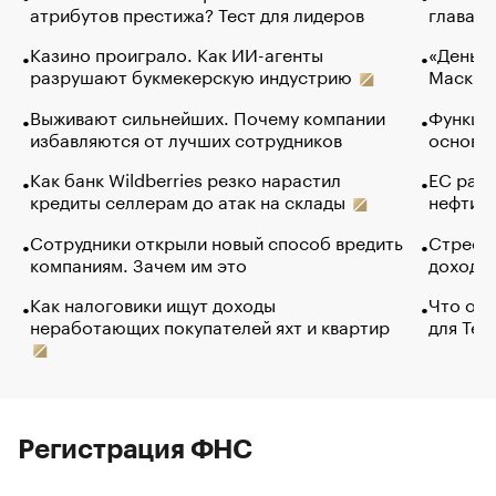
атрибутов престижа? Тест для лидеров
глава к
Казино проиграло. Как ИИ-агенты
«Деньги
разрушают букмекерскую индустрию
Маск в 
Выживают сильнейших. Почему компании
Функции
избавляются от лучших сотрудников
основ э
Как банк Wildberries резко нарастил
ЕС раз
кредиты селлерам до атак на склады
нефти —
Сотрудники открыли новый способ вредить
Стресс 
компаниям. Зачем им это
доходов
Как налоговики ищут доходы
Что обв
неработающих покупателей яхт и квартир
для Tel
Регистрация ФНС