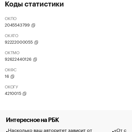
Коды статистики
ОКПО
2045543799
ОКАТО
92222000055
ОКТМО
92622440126
ОКФС
16
ОКОГУ
4210015
Интересное на РБК
Насколько ваш авторитет зависит от
«От спо