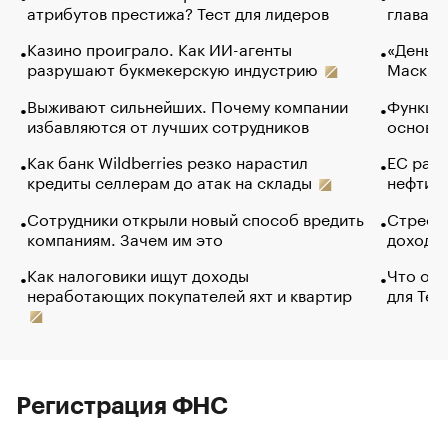
атрибутов престижа? Тест для лидеров
глава к
Казино проиграло. Как ИИ-агенты
«Деньги
разрушают букмекерскую индустрию
Маск в 
Выживают сильнейших. Почему компании
Функции
избавляются от лучших сотрудников
основ э
Как банк Wildberries резко нарастил
ЕС раз
кредиты селлерам до атак на склады
нефти —
Сотрудники открыли новый способ вредить
Стресс 
компаниям. Зачем им это
доходов
Как налоговики ищут доходы
Что обв
неработающих покупателей яхт и квартир
для Tel
Регистрация ФНС