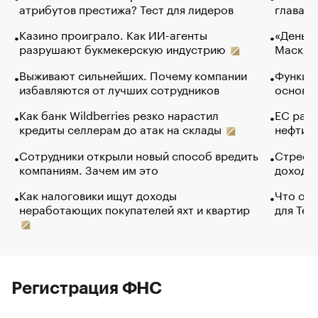
атрибутов престижа? Тест для лидеров
глава к
Казино проиграло. Как ИИ-агенты
«Деньги
разрушают букмекерскую индустрию
Маск в 
Выживают сильнейших. Почему компании
Функции
избавляются от лучших сотрудников
основ э
Как банк Wildberries резко нарастил
ЕС раз
кредиты селлерам до атак на склады
нефти —
Сотрудники открыли новый способ вредить
Стресс 
компаниям. Зачем им это
доходов
Как налоговики ищут доходы
Что обв
неработающих покупателей яхт и квартир
для Tel
Регистрация ФНС