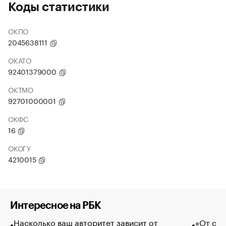
Коды статистики
ОКПО
2045638111
ОКАТО
92401379000
ОКТМО
92701000001
ОКФС
16
ОКОГУ
4210015
Интересное на РБК
Насколько ваш авторитет зависит от
«От спо