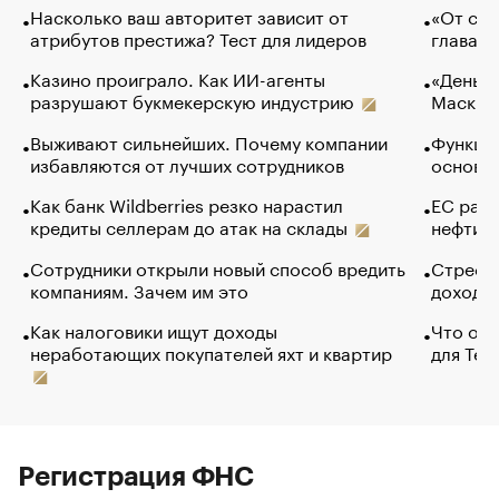
Насколько ваш авторитет зависит от
«От спо
атрибутов престижа? Тест для лидеров
глава к
Казино проиграло. Как ИИ-агенты
«Деньги
разрушают букмекерскую индустрию
Маск в 
Выживают сильнейших. Почему компании
Функции
избавляются от лучших сотрудников
основ э
Как банк Wildberries резко нарастил
ЕС раз
кредиты селлерам до атак на склады
нефти —
Сотрудники открыли новый способ вредить
Стресс 
компаниям. Зачем им это
доходов
Как налоговики ищут доходы
Что обв
неработающих покупателей яхт и квартир
для Tel
Регистрация ФНС