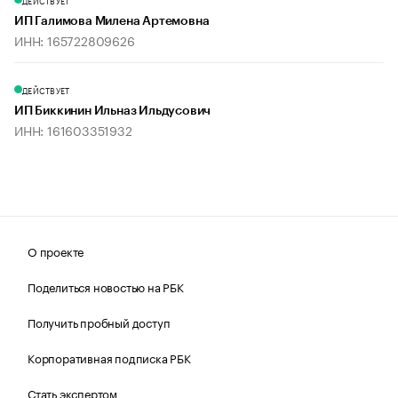
ДЕЙСТВУЕТ
ИП Галимова Милена Артемовна
ИНН: 165722809626
ДЕЙСТВУЕТ
ИП Биккинин Ильназ Ильдусович
ИНН: 161603351932
О проекте
Поделиться новостью на РБК
Получить пробный доступ
Корпоративная подписка РБК
Стать экспертом