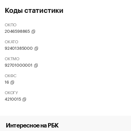
Коды статистики
ОКПО
2046598865
ОКАТО
92401385000
ОКТМО
92701000001
ОКФС
16
ОКОГУ
4210015
Интересное на РБК