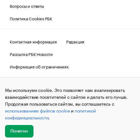
Вопросы и ответы
Политика Cookies РБК
Контактная информация
Редакция
Рассылка РБК Новости
Информация об ограничениях
Правовая информация
О соблюдении авторских прав
Мы используем cookie. Это позволяет нам анализировать
© АО «РОСБИЗНЕСКОНСАЛТИНГ»,
1995–2026.
Сообщения
и материалы информационного агентства «РБК»
взаимодействие посетителей с сайтом и делать его лучше.
(зарегистрировано Федеральной службой по надзору в сфере
Продолжая пользоваться сайтом, вы соглашаетесь с
связи, информационных технологий и массовых
использованием файлов cookie
и
политикой
коммуникаций (Роскомнадзор) 09.12.2015 за номером ИА
№ФС77-63848) сопровождаются пометкой «РБК». Отдельные
конфиденциальности
.
публикации могут содержать информацию,
не предназначенную для пользователей
до 18 лет.
companycardsfeedback@rbc.ru
Понятно
Добавить