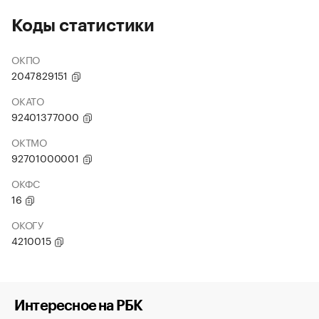
Коды статистики
ОКПО
2047829151
ОКАТО
92401377000
ОКТМО
92701000001
ОКФС
16
ОКОГУ
4210015
Интересное на РБК