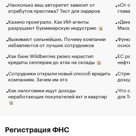
Насколько ваш авторитет зависит от
«От спо
атрибутов престижа? Тест для лидеров
глава к
Казино проиграло. Как ИИ-агенты
«Деньги
разрушают букмекерскую индустрию
Маск в 
Выживают сильнейших. Почему компании
Функции
избавляются от лучших сотрудников
основ э
Как банк Wildberries резко нарастил
ЕС раз
кредиты селлерам до атак на склады
нефти —
Сотрудники открыли новый способ вредить
Стресс 
компаниям. Зачем им это
доходов
Как налоговики ищут доходы
Что обв
неработающих покупателей яхт и квартир
для Tel
Регистрация ФНС