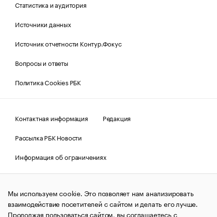
Статистика и аудитория
Источники данных
Источник отчетности Контур.Фокус
Вопросы и ответы
Политика Cookies РБК
Контактная информация
Редакция
Рассылка РБК Новости
Информация об ограничениях
Правовая информация
О соблюдении авторских прав
Мы используем cookie. Это позволяет нам анализировать
© АО «РОСБИЗНЕСКОНСАЛТИНГ»,
1995–2026.
Сообщения
и материалы информационного агентства «РБК»
взаимодействие посетителей с сайтом и делать его лучше.
(зарегистрировано Федеральной службой по надзору в сфере
Продолжая пользоваться сайтом, вы соглашаетесь с