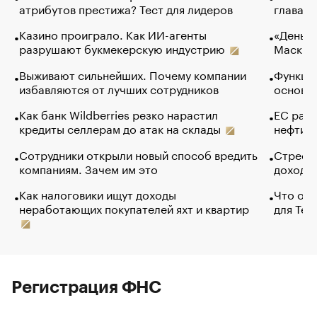
атрибутов престижа? Тест для лидеров
глава к
Казино проиграло. Как ИИ-агенты
«Деньги
разрушают букмекерскую индустрию
Маск в 
Выживают сильнейших. Почему компании
Функции
избавляются от лучших сотрудников
основ э
Как банк Wildberries резко нарастил
ЕС раз
кредиты селлерам до атак на склады
нефти —
Сотрудники открыли новый способ вредить
Стресс 
компаниям. Зачем им это
доходов
Как налоговики ищут доходы
Что обв
неработающих покупателей яхт и квартир
для Tel
Регистрация ФНС