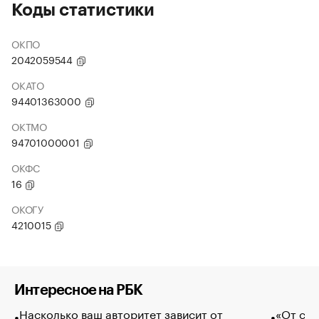
Коды статистики
ОКПО
2042059544
ОКАТО
94401363000
ОКТМО
94701000001
ОКФС
16
ОКОГУ
4210015
Интересное на РБК
Насколько ваш авторитет зависит от
«От спо