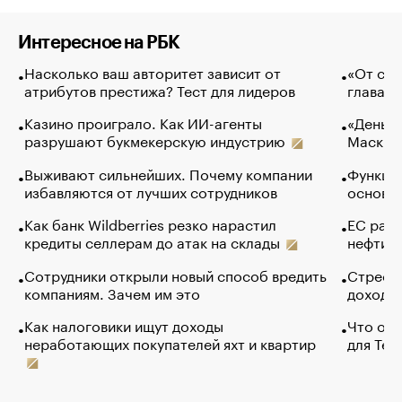
Интересное на РБК
Насколько ваш авторитет зависит от
«От спо
атрибутов престижа? Тест для лидеров
глава к
Казино проиграло. Как ИИ-агенты
«Деньги
разрушают букмекерскую индустрию
Маск в 
Выживают сильнейших. Почему компании
Функции
избавляются от лучших сотрудников
основ э
Как банк Wildberries резко нарастил
ЕС раз
кредиты селлерам до атак на склады
нефти —
Сотрудники открыли новый способ вредить
Стресс 
компаниям. Зачем им это
доходов
Как налоговики ищут доходы
Что обв
неработающих покупателей яхт и квартир
для Tel