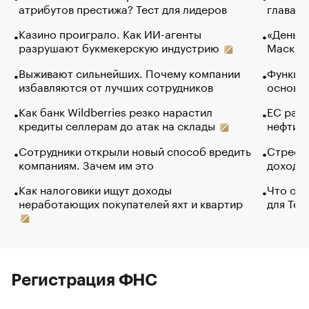
атрибутов престижа? Тест для лидеров
глава к
Казино проиграло. Как ИИ-агенты
«Деньги
разрушают букмекерскую индустрию
Маск в 
Выживают сильнейших. Почему компании
Функции
избавляются от лучших сотрудников
основ э
Как банк Wildberries резко нарастил
ЕС раз
кредиты селлерам до атак на склады
нефти —
Сотрудники открыли новый способ вредить
Стресс 
компаниям. Зачем им это
доходов
Как налоговики ищут доходы
Что обв
неработающих покупателей яхт и квартир
для Tel
Регистрация ФНС