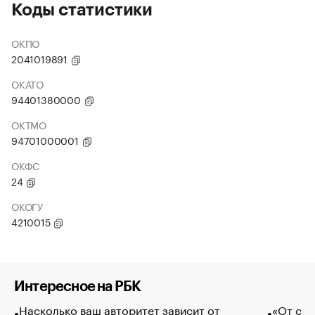
Коды статистики
ОКПО
2041019891
ОКАТО
94401380000
ОКТМО
94701000001
ОКФС
24
ОКОГУ
4210015
Интересное на РБК
Насколько ваш авторитет зависит от
«От спо